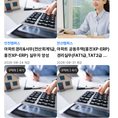
인천캠퍼스
안산캠퍼스
아파트경리&서무(전산회계1급,
아파트 공동주택(홍진XP-ERP)
홍진XP-ERP) 실무자 양성
경리실무(FAT1급,TAT2급 자
격취득)
2026-08-24 개강
2026-08-31 개강
구직자 | 국기
구직자 | 국기