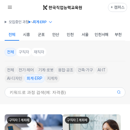
+ 캠퍼스
모집중인 과정
회계·ERP
전체
시흥
군포
안산
인천
서울
인천서해
부천
전체
구직자
재직자
전체
전기·제어
기계·로봇
용접·공조
건축·가구
AI·IT
AI·디자인
회계·ERP
지게차
구직자 | 계좌제
구직자 | 계좌제