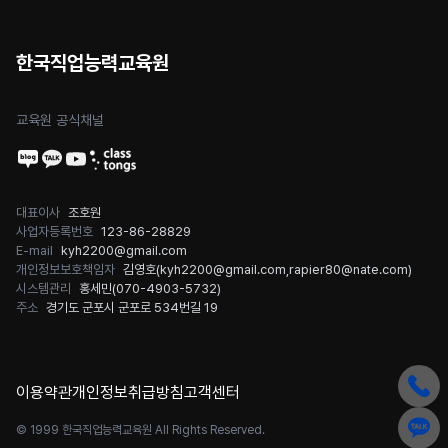
한국직업능력교육원
교육원 공식채널
대표이사
조호원
사업자등록번호
123-86-28829
E-mail
kyh2200@gmail.com
개인정보보호책임자
김영호(
kyh2200@gmail.com
,
rapier80@nate.com
)
시스템관리
홍세민(
070-4903-5732
)
주소
경기도 군포시 군포로 534번길 19
이용약관
개인정보취급방침
고객센터
© 1999 한국직업능력교육원 All Rights Reserved.