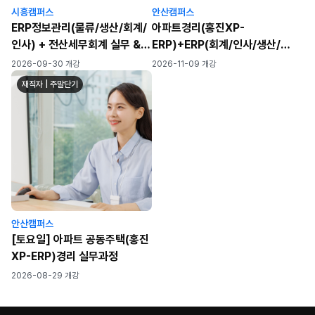
시흥캠퍼스
안산캠퍼스
ERP정보관리(물류/생산/회계/
아파트경리(홍진XP-
인사) + 전산세무회계 실무 &
ERP)+ERP(회계/인사/생산/물
자격증 취득 과정
류)+전산세무회계
2026-09-30 개강
2026-11-09 개강
재직자 | 주말단기
안산캠퍼스
[토요일] 아파트 공동주택(홍진
XP-ERP)경리 실무과정
2026-08-29 개강