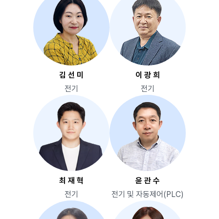
김 선 미
이 광 희
전기
전기
최 재 혁
윤 관 수
전기
전기 및 자동제어(PLC)