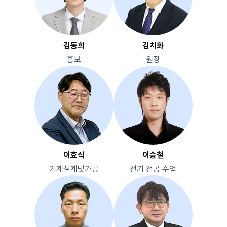
김동희
김치화
홍보
원장
이효식
이승철
기계설계및가공
전기 전공 수업