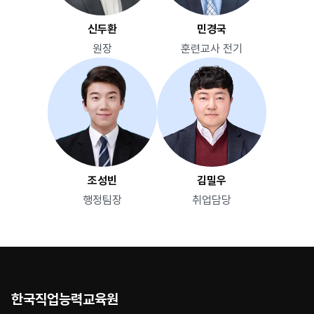
신두환
민경국
원장
훈련교사 전기
조성빈
김밀우
행정팀장
취업담당
한국직업능력교육원