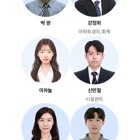
박 광
강정희
아파트경리,회계
이하늘
신민철
시설관리