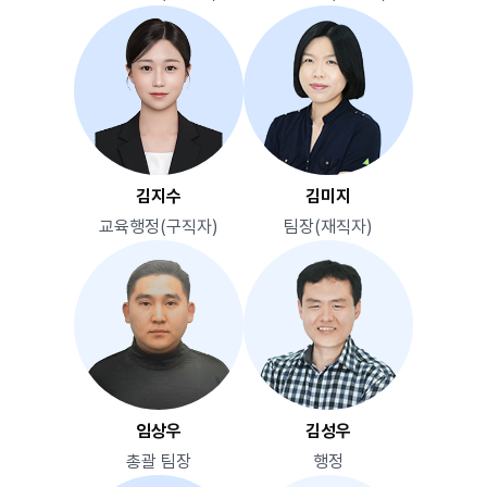
김지수
김미지
교육행정(구직자)
팀장(재직자)
임상우
김성우
총괄 팀장
행정