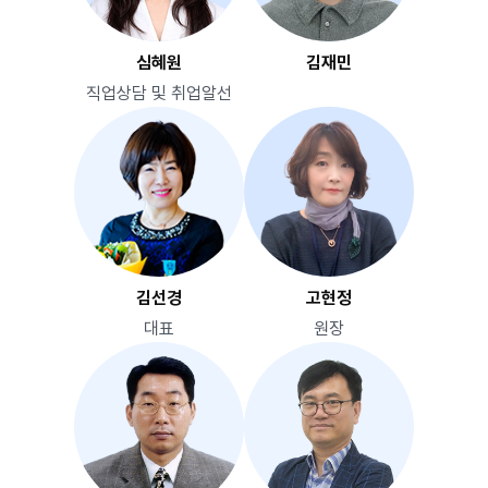
심혜원
김재민
직업상담 및 취업알선
김선경
고현정
대표
원장