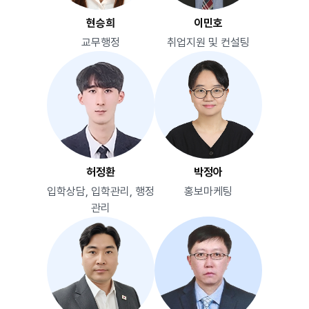
현승희
이민호
교무행정
취업지원 및 컨설팅
허정환
박정아
입학상담, 입학관리, 행정
홍보마케팅
관리