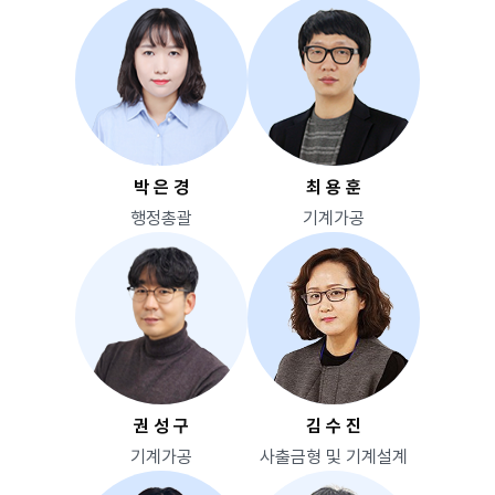
박 은 경
최 용 훈
행정총괄
기계가공
권 성 구
김 수 진
기계가공
사출금형 및 기계설계