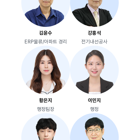
김윤수
강홍석
ERP물류/아파트 경리
전기내선공사
황은지
이민지
행정팀장
행정