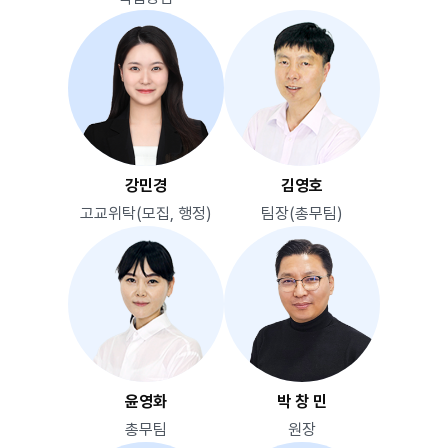
강민경
김영호
고교위탁(모집, 행정)
팀장(총무팀)
윤영화
박 창 민
총무팀
원장