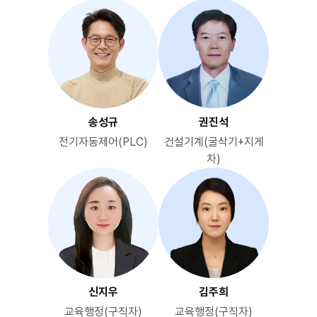
송성규
권진석
전기자동제어(PLC)
건설기계(굴삭기+지게
차)
신지우
김주희
교육행정(구직자)
교육행정(구직자)