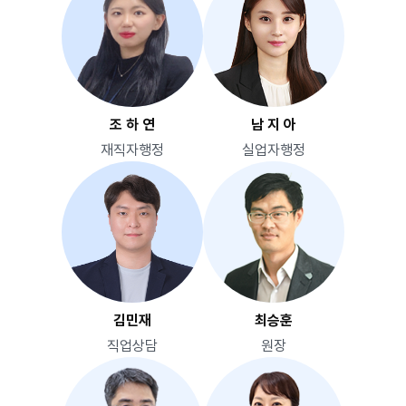
조 하 연
남 지 아
재직자행정
실업자행정
김민재
최승훈
직업상담
원장