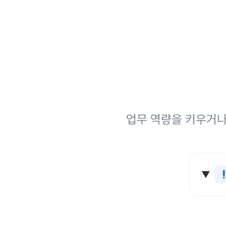
업무 역량을 키우거나
!
공무
75