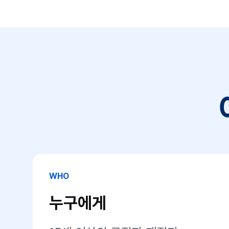
만 4
월 
사업
졸업까
생계
다른
WHO
누구에게