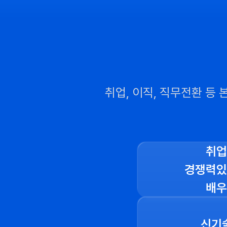
취업, 이직, 직무전환 등
취업
경쟁력있
배우
신기