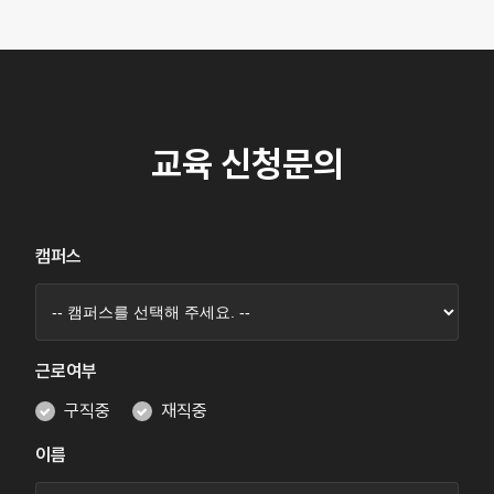
교육 신청문의
캠퍼스
근로여부
구직중
재직중
이름