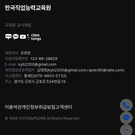
한국직업능력교육원
교육원 공식채널
대표이사
조호원
사업자등록번호
123-86-28829
E-mail
kyh2200@gmail.com
개인정보보호책임자
김영호(
kyh2200@gmail.com
,
rapier80@nate.com
)
시스템관리
홍세민(
070-4903-5732
)
주소
경기도 군포시 군포로 534번길 19
이용약관
개인정보취급방침
고객센터
© 1999 한국직업능력교육원 All Rights Reserved.