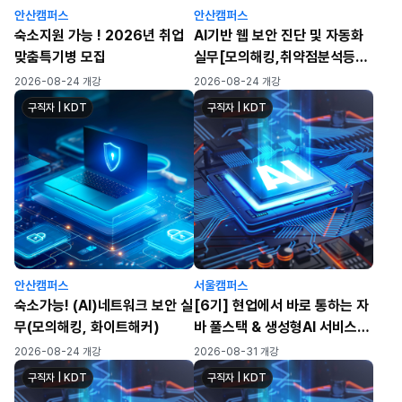
안산캠퍼스
안산캠퍼스
숙소지원 가능 ! 2026년 취업
AI기반 웹 보안 진단 및 자동화
맞춤특기병 모집
실무[모의해킹,취약점분석등]
취업캠프
2026-08-24 개강
2026-08-24 개강
구직자 | KDT
구직자 | KDT
안산캠퍼스
서울캠퍼스
숙소가능! (AI)네트워크 보안 실
[6기] 현업에서 바로 통하는 자
무(모의해킹, 화이트해커)
바 풀스택 & 생성형AI 서비스개
발 기업 프로젝트 완성
2026-08-24 개강
2026-08-31 개강
구직자 | KDT
구직자 | KDT