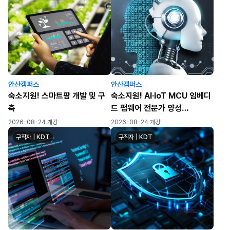
안산캠퍼스
안산캠퍼스
숙소지원! 스마트팜 개발 및 구
숙소지원! AI·IoT MCU 임베디
축
드 펌웨어 전문가 양성
(STM32·ESP32 실무)
2026-08-24 개강
2026-08-24 개강
구직자 | KDT
구직자 | KDT