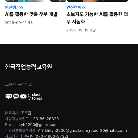
안산캠퍼스
안산캠퍼스
AI를 활용한 맞춤 챗봇 개발
초보자도 가능한 AI를 활용한 업
무 자동화
2026-09-12 개강
2026-09-19 개강
한국직업능력교육원
교육원 공식채널
대표이사
조호원
사업자등록번호
123-86-28829
E-mail
kyh2200@gmail.com
개인정보보호책임자
김영호(
kyh2200@gmail.com
,
rapier80@nate.com
)
시스템관리
홍세민(
070-4903-5732
)