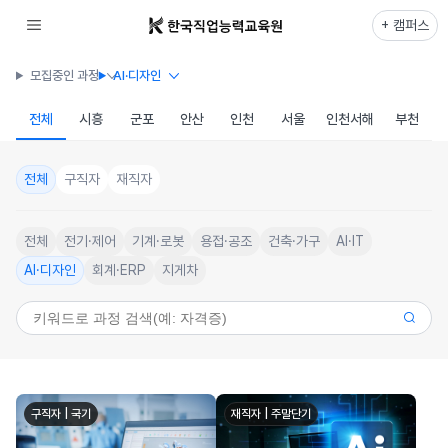
+ 캠퍼스
모집중인 과정
AI·디자인
전체
시흥
군포
안산
인천
서울
인천서해
부천
전체
구직자
재직자
전체
전기·제어
기계·로봇
용접·공조
건축·가구
AI·IT
AI·디자인
회계·ERP
지게차
구직자 | 국기
재직자 | 주말단기