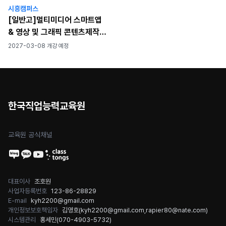
시흥캠퍼스
[일반고]멀티미디어 스마트앱
& 영상 및 그래픽 콘텐츠제작
(컴퓨터그래픽기능사)
2027-03-08 개강 예정
한국직업능력교육원
교육원 공식채널
대표이사
조호원
사업자등록번호
123-86-28829
E-mail
kyh2200@gmail.com
개인정보보호책임자
김영호(
kyh2200@gmail.com
,
rapier80@nate.com
)
시스템관리
홍세민(
070-4903-5732
)