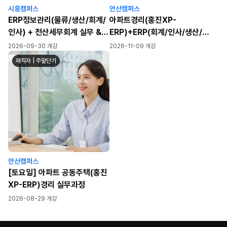
시흥캠퍼스
안산캠퍼스
ERP정보관리(물류/생산/회계/
아파트경리(홍진XP-
인사) + 전산세무회계 실무 &
ERP)+ERP(회계/인사/생산/물
자격증 취득 과정
류)+전산세무회계
2026-09-30 개강
2026-11-09 개강
재직자 | 주말단기
안산캠퍼스
[토요일] 아파트 공동주택(홍진
XP-ERP)경리 실무과정
2026-08-29 개강