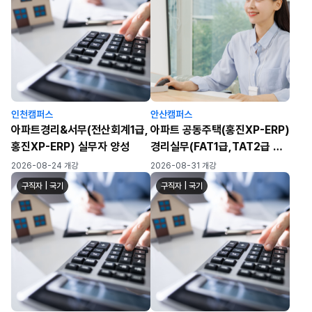
인천캠퍼스
안산캠퍼스
아파트경리&서무(전산회계1급,
아파트 공동주택(홍진XP-ERP)
홍진XP-ERP) 실무자 양성
경리실무(FAT1급,TAT2급 자
격취득)
2026-08-24 개강
2026-08-31 개강
구직자 | 국기
구직자 | 국기