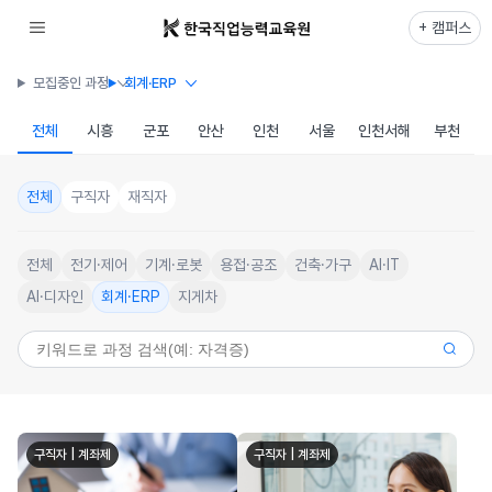
+ 캠퍼스
모집중인 과정
회계·ERP
전체
시흥
군포
안산
인천
서울
인천서해
부천
전체
구직자
재직자
전체
전기·제어
기계·로봇
용접·공조
건축·가구
AI·IT
AI·디자인
회계·ERP
지게차
구직자 | 계좌제
구직자 | 계좌제