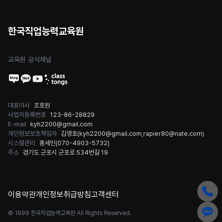
한국직업능력교육원
교육원 공식채널
대표이사
조호원
사업자등록번호
123-86-28829
E-mail
kyh2200@gmail.com
개인정보보호책임자
김영호(
kyh2200@gmail.com
,
rapier80@nate.com
)
시스템관리
홍세민(
070-4903-5732
)
주소
경기도 군포시 군포로 534번길 19
이용약관
개인정보취급방침
고객센터
© 1999 한국직업능력교육원 All Rights Reserved.