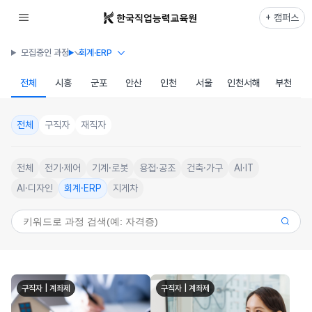
+ 캠퍼스
모집중인 과정
회계·ERP
전체
시흥
군포
안산
인천
서울
인천서해
부천
전체
구직자
재직자
전체
전기·제어
기계·로봇
용접·공조
건축·가구
AI·IT
AI·디자인
회계·ERP
지게차
구직자 | 계좌제
구직자 | 계좌제