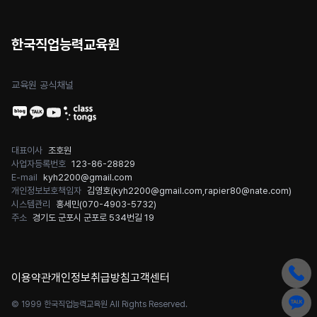
한국직업능력교육원
교육원 공식채널
대표이사
조호원
사업자등록번호
123-86-28829
E-mail
kyh2200@gmail.com
개인정보보호책임자
김영호(
kyh2200@gmail.com
,
rapier80@nate.com
)
시스템관리
홍세민(
070-4903-5732
)
주소
경기도 군포시 군포로 534번길 19
이용약관
개인정보취급방침
고객센터
© 1999 한국직업능력교육원 All Rights Reserved.