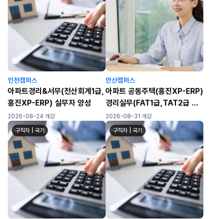
인천캠퍼스
안산캠퍼스
아파트경리&서무(전산회계1급,
아파트 공동주택(홍진XP-ERP)
홍진XP-ERP) 실무자 양성
경리실무(FAT1급,TAT2급 자
격취득)
2026-08-24 개강
2026-08-31 개강
구직자 | 국기
구직자 | 국기