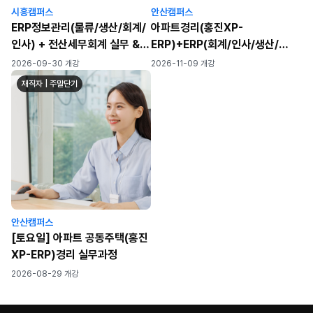
시흥캠퍼스
안산캠퍼스
ERP정보관리(물류/생산/회계/
아파트경리(홍진XP-
인사) + 전산세무회계 실무 &
ERP)+ERP(회계/인사/생산/물
자격증 취득 과정
류)+전산세무회계
2026-09-30 개강
2026-11-09 개강
재직자 | 주말단기
안산캠퍼스
[토요일] 아파트 공동주택(홍진
XP-ERP)경리 실무과정
2026-08-29 개강