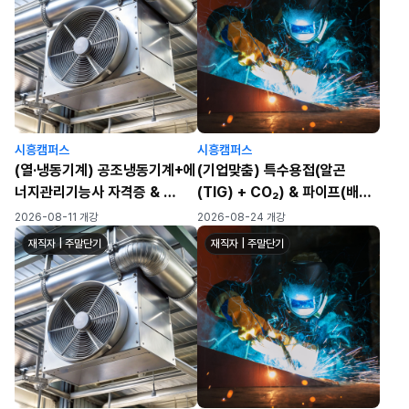
시흥캠퍼스
시흥캠퍼스
(열·냉동기계) 공조냉동기계+에
(기업맞춤) 특수용접(알곤
너지관리기능사 자격증 &
(TIG) + CO₂) & 파이프(배
열냉동설비 설치 실무
관),
2026-08-11 개강
2026-08-24 개강
스테인리스/알루미늄 용접 실무
재직자 | 주말단기
재직자 | 주말단기
★가스텅스텐아크용접기능사
대비 가능★