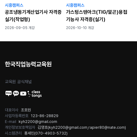
시흥캠퍼스
시흥캠퍼스
공조냉동기계산업기사 자격증
가스텅스텐아크(TIG/알곤)용접
실기(작업형)
기능사 자격증(실기)
2026-09-05 개강
2026-10-10 개강
한국직업능력교육원
교육원 공식채널
대표이사
조호원
사업자등록번호
123-86-28829
E-mail
kyh2200@gmail.com
개인정보보호책임자
김영호(
kyh2200@gmail.com
,
rapier80@nate.com
)
시스템관리
홍세민(
070-4903-5732
)