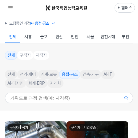
+ 캠퍼스
모집중인 과정
용접·공조
전체
시흥
군포
안산
인천
서울
인천서해
부천
전체
구직자
재직자
전체
전기·제어
기계·로봇
용접·공조
건축·가구
AI·IT
AI·디자인
회계·ERP
지게차
구직자 | 국기
구직자 | 기업맞춤