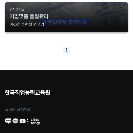
안산캠퍼스
기업맞춤 품질관리
이○훈 훈련생 외 4명
1
한국직업능력교육원
교육원 공식채널