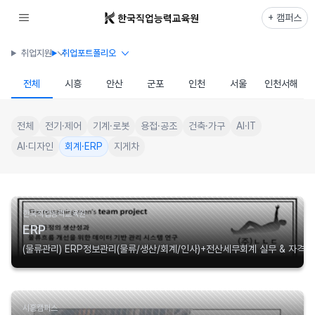
+ 캠퍼스
취업지원
취업포트폴리오
전체
시흥
안산
군포
인천
서울
인천서해
전체
전기·제어
기계·로봇
용접·공조
건축·가구
AI·IT
AI·디자인
회계·ERP
지게차
한국직업능력교육원
ERP
(물류관리) ERP정보관리(물류/생산/회계/인사)+전산세무회계 실무 & 자격증
시흥캠퍼스