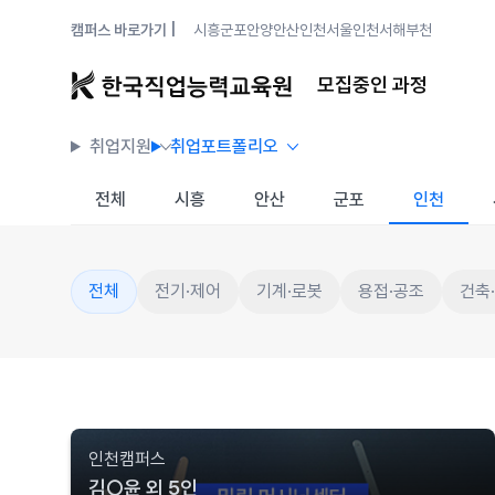
캠퍼스 바로가기 |
시흥
군포안양
안산
인천
서울
인천서해
부천
모집중인 과정
취업지원
취업포트폴리오
전체
시흥
안산
군포
인천
전체
전기·제어
기계·로봇
용접·공조
건축
인천캠퍼스
김○윤 외 5인