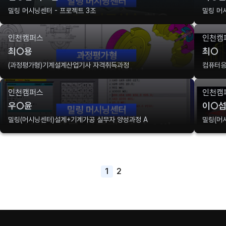
밀링 머시닝센터 - 프로젝트 3조
밀링 머
인천캠퍼스
인천캠
최○용
최○
(과정평가형)기계설계산업기사 자격취득과정
컴퓨터응
인천캠퍼스
인천캠
우○윤
이○
밀링(머시닝센터)설계+기계가공 실무자 양성과정 A
밀링(머
1
2