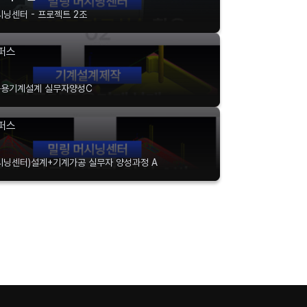
시닝센터 - 프로젝트 2조
퍼스
용기계설계 실무자양성C
퍼스
섭
시닝센터)설계+기계가공 실무자 양성과정 A