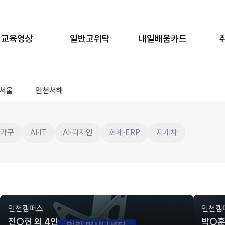
교육영상
일반고위탁
내일배움카드
서울
인천서해
·가구
AI·IT
AI·디자인
회계·ERP
지게차
인천캠퍼스
인천캠
전○현 외 4인
박○훈