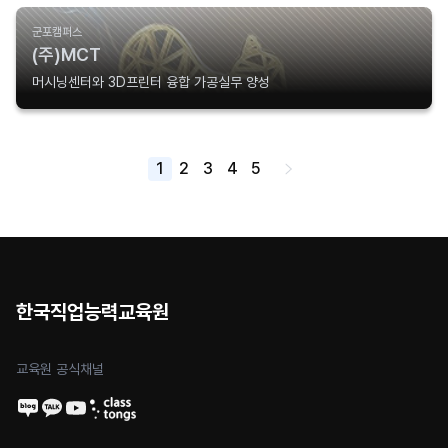
군포캠퍼스
(주)MCT
머시닝센터와 3D프린터 융합 가공실무 양성
1
2
3
4
5
한국직업능력교육원
교육원 공식채널