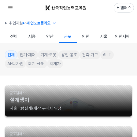
+ 캠퍼스
취업지원
취업포트폴리오
전체
시흥
안산
군포
인천
서울
인천서해
전체
전기·제어
기계·로봇
용접·공조
건축·가구
AI·IT
AI·디자인
회계·ERP
지게차
군포캠퍼스
설계쟁이
사출금형설계/제작 구직자 양성
군포캠퍼스