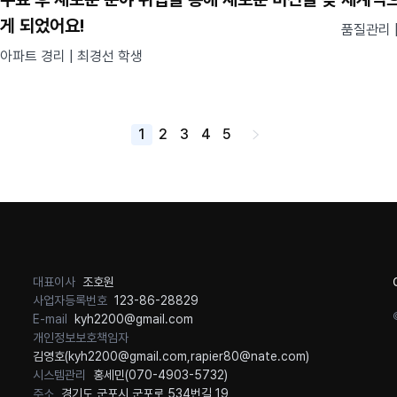
게 되었어요!
품질관리 
아파트 경리 | 최경선 학생
1
2
3
4
5
대표이사
조호원
사업자등록번호
123-86-28829
E-mail
kyh2200@gmail.com
개인정보보호책임자
김영호(
kyh2200@gmail.com
,
rapier80@nate.com
)
시스템관리
홍세민(
070-4903-5732
)
주소
경기도 군포시 군포로 534번길 19