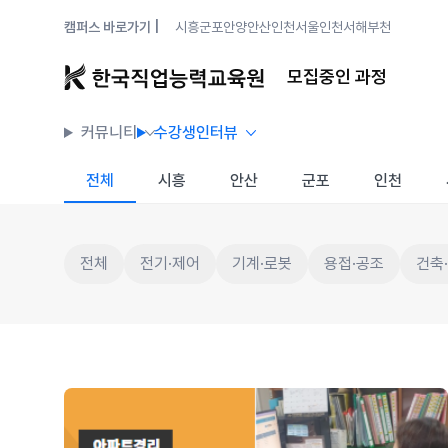
캠퍼스 바로가기 |
시흥
군포안양
안산
인천
서울
인천서해
부천
모집중인 과정
커뮤니티
수강생인터뷰
전체
시흥
안산
군포
인천
전체
전기·제어
기계·로봇
용접·공조
건축