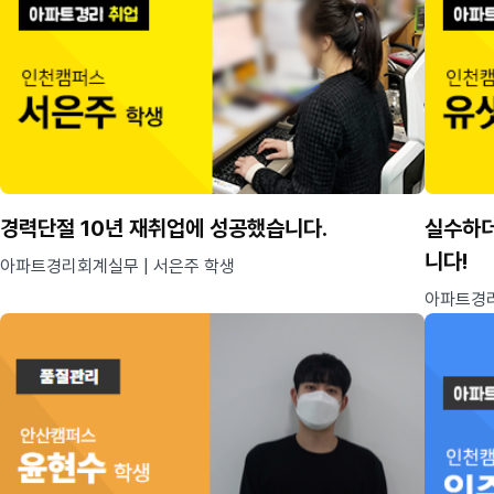
경력단절 10년 재취업에 성공했습니다.
실수하더
니다!
아파트경리회계실무 | 서은주 학생
아파트경리