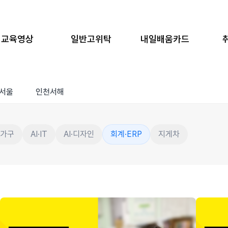
교육영상
일반고위탁
내일배움카드
서울
인천서해
·가구
AI·IT
AI·디자인
회계·ERP
지게차