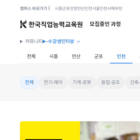
캠퍼스 바로가기 |
시흥
군포안양
안산
인천
서울
인천서해
부천
모집중인 과정
커뮤니티
수강생인터뷰
전체
시흥
안산
군포
인천
전체
전기·제어
기계·로봇
용접·공조
건축