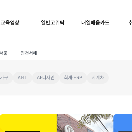
교육영상
일반고위탁
내일배움카드
서울
인천서해
·가구
AI·IT
AI·디자인
회계·ERP
지게차