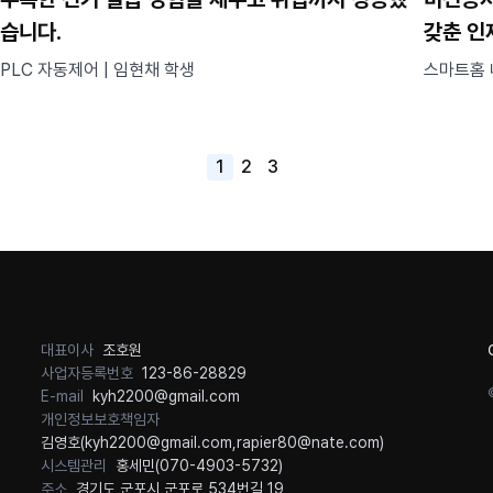
습니다.
갖춘 인
PLC 자동제어 | 임현채 학생
스마트홈 
1
2
3
대표이사
조호원
사업자등록번호
123-86-28829
E-mail
kyh2200@gmail.com
개인정보보호책임자
김영호(
kyh2200@gmail.com
,
rapier80@nate.com
)
시스템관리
홍세민(
070-4903-5732
)
주소
경기도 군포시 군포로 534번길 19