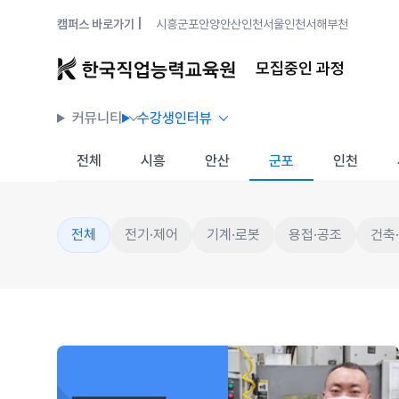
캠퍼스 바로가기 |
시흥
군포안양
안산
인천
서울
인천서해
부천
모집중인 과정
커뮤니티
수강생인터뷰
전체
시흥
안산
군포
인천
전체
전기·제어
기계·로봇
용접·공조
건축