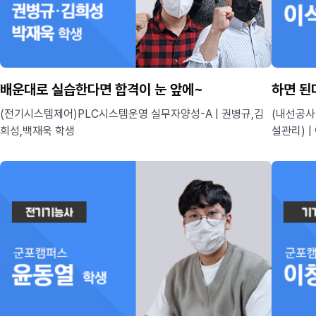
배운대로 실습한다면 합격이 눈 앞에~
하면 된
(전기시스템제어)PLC시스템운영 실무자양성-A | 권병규,김
(내선공사
희성,백재욱 학생
설관리) |