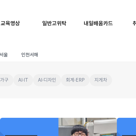
교육영상
일반고위탁
내일배움카드
서울
인천서해
·가구
AI·IT
AI·디자인
회계·ERP
지게차