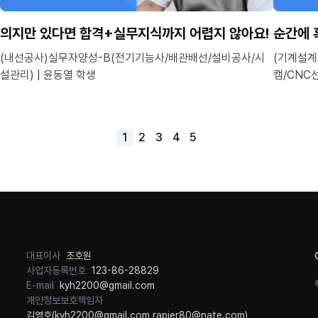
의지만 있다면 합격+실무지식까지 어렵지 않아요!
순간에 
(내선공사)실무자양성-B(전기기능사/배관배선/설비공사/시
(기계설계
설관리) | 윤동열 학생
캠/CNC선
1
2
3
4
5
대표이사
조호원
사업자등록번호
123-86-28829
E-mail
kyh2200@gmail.com
개인정보보호책임자
김영호(
kyh2200@gmail.com
,
rapier80@nate.com
)