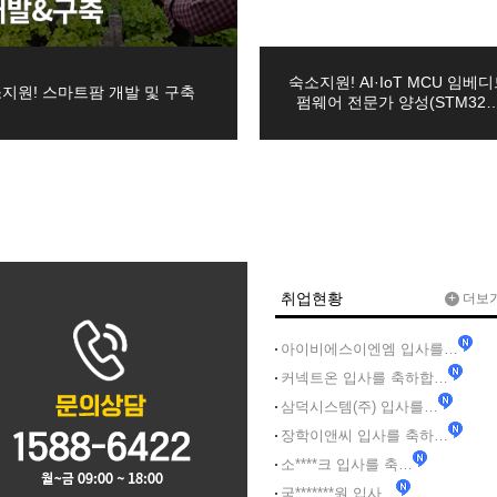
주소, 휴대폰번호, 성별, 이메일
실무
대폰번호
숙소지원! AI·IoT MCU 임베
자격취득 …
지원! 스마트팜 개발 및 구축
펌웨어 전문가 양성(STM32
자동화
<b…
기+실기…
유 여부
+ 전산…
목이 자동으로 생성되어 수집될 수 있습니다.
취업현황
+
더보
스택 &…
문기록, 불량 이용기록 등
아이비에스이엔엠 입사를…
펌웨어…
커넥트온 입사를 축하합…
D인벤터)및…
 달성 등 개인정보가 불필요하게 되었을 때에는 지체없이 해당 개인정보를 파기
삼덕시스템(주) 입사를…
경과하거나 처리목적이 달성되었음에도 불구하고 다른 법령에 따라 개인정보를 
3D…
장학이앤씨 입사를 축하…
 달리하여 보존합니다.
격) 일반기…
소****크 입사를 축…
다.
국*******원 입사…