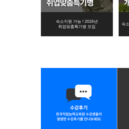
- 필수항목 : 이름, 생년월일, 아이디, 비밀번호, 
08
22
CNC선반프로그래밍&CNC가공실무
- 선택항목 : 전화번호
08
22
머시닝센터 프로그래밍&MCT조작
2. 수강신청
- 필수항목 : 교육과정, 이름, 생년월일, 성별, 휴
숙소지원 가능 ! 2026년
08
19
26년 4회차 전기기능사 필기+실기 
숙소
취업맞춤특기병 모집
09
12
3. 간편문의
AI를 활용한 맞춤 챗봇 개발
- 필수항목 : 이름, 휴대폰번호
09
19
초보자도 가능한 AI를 활용한 업무 
4. 온라인상담
08
12
- 필수항목 : 이름, 휴대폰번호
DIY! 가구 디자인+설계 & 제작 실무 
5. 국비지원 조회
09
02
[2026년 4회차 대비] 전기기능사필
- 필수항목 : 이름, 휴대폰번호
- 선택항목 : 생년월일, 구직상태, 사업자등록증보
09
30
ERP정보관리(물류/생산/회계/인사) 
6. 인터넷 서비스 이용과정에서 아래 개인정보 항
08
31
[6기] 현업에서 바로 통하는 자바 풀
- IP주소, 쿠키, MAC주소, 서비스 이용기록, 방
08
24
숙소지원! AI·IoT MCU 임베디드 
■ 개인정보의 파기
09
17
(기계설계제작)기계설계(오토캐드,3
1. 교육원은 개인정보 보유기간의 경과, 처리목적
2. 이용자로부터 동의받은 개인정보 보유기간이 
08
22
(고급_NX10버전) UG/NX를 활용한 
별도의 데이터베이스(DB)로 옮기거나 보관장소를
09
01
★응시자격 제한 無★ (과정평가형자
3. 개인정보 파기의 절차 및 방법은 다음과 같습니
1) 파기절차