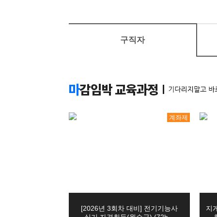
11
19
[2027년 1회차 대비] 전기기능사 필
1. 수집항목: 이름, 성별, 생년월일. 연락처
08
29
머시닝센터(프로그래밍(수기)/조작)
2. 수집방법: 홈페이지
구직자
3. 서비스 이용과정이나 사업 처리 과정에서 서비스
08
11
(열·냉동기계) 공조냉동기계+에너
08
20
생성형 AI 융합 3D기계설계(오토캐
■ 개인정보의 처리 및 보유기간
1. 교육원은 법령에 따른 개인정보 보유․이용기
08
24
아파트경리&서무(전산회계1급, 홍진X
2. 교육원은 회원의 탈퇴에도 불구하고 관련 법령
08
08
오토캐드(AutoCAD) 입문
3. 각각의 개인정보 처리 및 보유 기간은 다음과 
1) 홈페이지 회원 가입 및 관리 : 사업자·단체 홈
11
02
[2026년 4회차 대비] 전기기능사 실
다만, 다음의 사유에 해당하는 경우에는 해당 사
계좌제
09
21
a. 관계 법령 위반에 따른 수사․조사 등이 진행중
[2026년 4회차 대비] 전기기능사 실
b. 홈페이지 이용에 따른 채권․채무관계 잔존 시
08
10
[2026년 3회차 대비] 전기기능사 실
2) 교육신청 및 상담 : 보존할 필요가 있다고 판
08
04
- 보존기간 : 5년
(기계설계제작)기계설계(오토캐드,3
3) 재화 또는 서비스 제공 : 재화․서비스 공급완
08
24
AI기반 웹 보안 진단 및 자동화실무
다만, 다음의 사유에 해당하는 경우에는 해당 기
a. 「전자상거래 등에서의 소비자 보호에 관한 법률
08
25
[2026년 4회차 대비]전기기능사 
- 표시․광고에 관한 기록 : 6월
10
17
[2026년 3회차 대비] 전기기능사
지
[AI스튜디오X프리미어] 유튜브 숏
- 계약 또는 청약철회, 대금결제, 재화 등의 공급기록