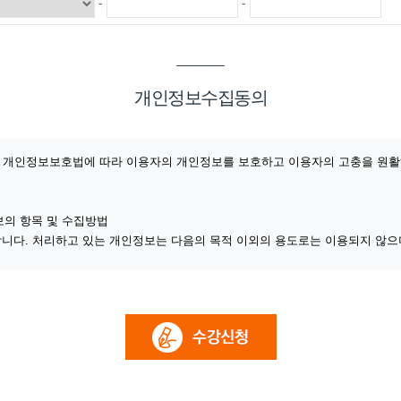
-
-
취득 & <…
기(속성반)…
br…
개인정보수집동의
전기기능사 취…
작업형)
는) 개인정보보호법에 따라 이용자의 개인정보를 보호하고 이용자의 고충을 원
O₂…
기+실기…
보의 항목 및 수집방법
경 욕실 …
니다. 처리하고 있는 개인정보는 다음의 목적 이외의 용도로는 이용되지 않으며
인 식별․인증, 회원자격 유지․관리, 제한적 본인확인제 시행에 따른 본인확인, 
기 자…
지․통지, 고충처리 등을 목적으로 개인정보를 처리합니다.
기 자…
화, 이벤트 등 광고성 정보 전달, 접속 빈도 파악 또는 회원의 서비스 이용에 대
한, 추후 법정 대리인 본인확인, 분쟁 조정을 위한 기록 보존, 상담문의 빈도파악
자격취득과…
자격취득과…
개인정보를 수집하고 있습니다.