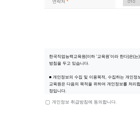
연락처
*
08
10
지게차운전기능사(필기·실기)자격증 
08
06
(지게차운전) 지게차운전 기능사 실
09
02
3D CAD/CAM 엔지니어 양성 과정 <
08
13
(내선공사)전기시설안전관리자 및 
09
05
공조냉동기계산업기사 자격증 실기(
한국직업능력교육원(이하 ‘교육원’이라 한다)은(
08
24
(기업맞춤) 특수용접(알곤(TIG) + C
방침을 두고 있습니다.
12
07
[2027년 1회차 대비] 전기기능사필
■ 개인정보의 수집 및 이용목적, 수집하는 개인정
11
27
타일+방수기능사 자격증 취득 & 친환
교육원은 다음의 목적을 위하여 개인정보를 처리합
정입니다.
11
21
전기내선공사 기초실무
1. 홈페이지 회원 가입 및 관리
개인정보 취급방침에 동의합니다.
10
10
회원 가입의사 확인, 회원제 서비스 제공에 따른 본
[2026년 4회차 대비] 전기기능사 실
정보 처리시 법정대리인의 동의여부 확인, 각종 고
10
24
[2027년 1회차 대비] 전기기능사 필
2. 마케팅 및 광고에 활용 신규 서비스 개발 및 특
10
31
3. 기타 교육 서비스 제공, 가입 및 가입 횟수 제
[2027년 1회차 대비]전기기능사 
09
19
[2026년 4회차 대비]전기기능사 
교육원은 위에 명시한 목적을 위해 다음과 같은 