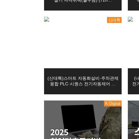
실기 자격취득(월수금) (72h…
- 소비자 불만 또는 분쟁처리에 관한 기록 : 3년
10
03
마스터캠(Master CAM) 3D 입문
08
05
(전기시스템제어)자동화설비 정밀 
■ 이용자의 권리․의무 및 행사방법
산대특
1. 이용자는 교육원에 대해 언제든지 다음 각 호의
08
22
PLC 제어실무
1) 개인정보 열람요구
08
22
오토캐드(AutoCAD) 2D 기초(ver.2
2) 오류 등이 있을 경우 정정 요구
3) 삭제요구
12
02
(밀링(머시닝센타))기계설계가공(오
4) 처리정지 요구
10
19
2. 제1항에 따른 권리 행사는 교육원에 대해 서면
[7기] 현업에서 바로 통하는 자바 풀
3. 이용자가 개인정보의 오류 등에 대한 정정 또
08
12
(산대특)스마트 자동화설비·주차관제
4. 제1항에 따른 권리 행사는 이용자의 법정대리인
03
(산대특)스마트 자동화설비·주차관제
08
(
을 제출하셔야 합니다.
[일반고]실내건축 인테리어 시공 실
융합 PLC·시퀀스 전기자동제어 …
전기
5. 이용자는 개인정보보호법 등 관계법령을 위반
03
08
[일반고]멀티미디어 스마트앱 & 영상
6. 개인정보 열람 및 처리정지 요구는 개인정보보호
7. 개인정보의 정정 및 삭제 요구는 다른 법령에
03
08
[일반고]스마트 전기내선공사 실무자
K-Digital
8. 교육원은 정보주체 권리에 따른 열람의 요구, 
08
22
오토캐드(AutoCAD 2D)실무
■ 처리하는 개인정보 항목
08
22
인벤터를 활용한 3D형상모델링
교육원은 회원가입, 회원정보수정, 수강신청, 간편
08
22
마스터캠(Mastercam)2D실무
1. 홈페이지 회원 가입 및 관리