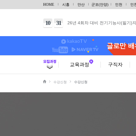
12
28
UG/NX기반 자동차 및 그린패키징 
HOME
시흥
안산
군포(안양)
인천
인
09
21
지게차운전기능사(필기+실기) 자격증
10
31
26년 4회차 대비 전기기능사(필기)
10
06
26년 4회차 대비 전기기능사 (실기)
10
03
26년 4회차 대비 전기기능사 (실기)
10
11
건축목공기능사 실기(단기)
10
31
건축도장기능사 실기(단기)
교육과정
구직자
09
29
(내선공사)전기기능사(필기/실기)
수강신청
수강신청
08
29
[토요일] 아파트 공동주택(홍진XP-E
10
17
범용 선반&밀링 가공 실무(입문)
10
03
CNC선반 기계조작 입문
10
03
마스터캠(Master CAM) 2D 입문
10
10
가스텅스텐아크(TIG/알곤)용접기능