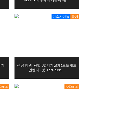
<br> ★가구제작기능사 대…
기숙사가능
국기
치하겠습니다.
인정보를 이용하거나 제공하지 않습니다.
 보호법 시행규칙 별지 제11호 서식에 따른 위임장
실기
생성형 AI 융합 3D기계설계(오토캐드
·인벤터) 및 <br> SNS …
침해하여서는 안됩니다.
니다.
습니다.
igital
K-Digital
당한 대리인인지를 확인합니다.
 있습니다.