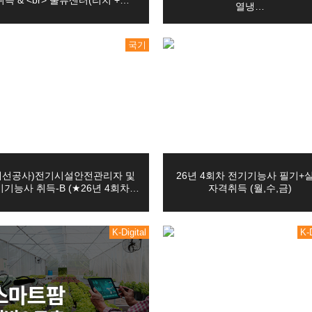
취득 & <br> 물류센터(리치 +…
열냉…
서보제어 실무…
국기
 개인정보 보호 관련 권리를 행사할 수 있습니다.
…
토캐드2D,…
, 전화, 전자우편 등을 통하여 하실 수 있으며 교육원은 이에 대해 지체없이 조
스택 &…
는 삭제를 요구한 경우에는 교육원은 정정 또는 삭제를 완료할 때까지 당해 개
 융합 PL…
이나 위임을 받은 자 등 대리인을 통하여 하실 수 있습니다. 이 경우 개인정보
내선공사)전기시설안전관리자 및
26년 4회차 전기기능사 필기+
무자 양성(…
기능사 취득-B (★26년 4회차…
자격취득 (월,수,금)
하여 교육원이 처리하고 있는 이용자 본인이나 타인의 개인정보 및 사생활을 
 및 그래…
법 제35조 제5항, 제37조 제2항에 의하여 정보주체의 권리가 제한 될 수 있습
서 그 개인정보가 수집 대상으로 명시되어 있는 경우에는 그 삭제를 요구할 수 없
 양성(전기…
K-Digital
K-D
정정·삭제의 요구, 처리정지의 요구 시 열람 등 요구를 한 자가 본인이거나 정
문의, 온라인상담, 국비지원 조회 등을 위해 아래와 같은 개인정보를 수집하고