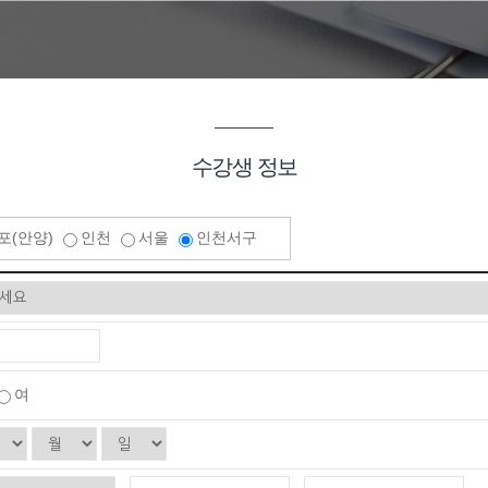
계제품설계…
가공 기초
기(속성반)…
수강생 정보
기(속성반)…
+도장)시공 …
포(안양)
인천
서울
인천서구
기능사 …
실기 자격취…
실무(F…
스택 &…
여
 실무(시퀀…
기능사…
(모의해킹…