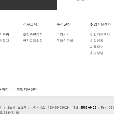
, 교육원의 개인정보 보호책임자의 승인을 받아 개인정보를 파기합니다.
계/인사…
기록을 재생할 수 없도록 로우레밸포멧(Low Level Format) 등의 방법
 자동제어…
.
직무교육
수강신청
취업지원센터
인과정
모집중인과정
수강신청
취업지원센터
같은 조치를 취하고 있습니다.
원절차
연간교육일정
온라인문의
취업현황
, 정기적 직원 교육 등
채용정보
권한 관리, 고유식별정보 등의 암호화, 보안프로그램 설치
취업상담
특기병 모…
 관한 사항
기 위해 이용정보를 저장하고 수시로 불러오는 ‘쿠키(cookie)’를 사용합니다.
과정
http)가 이용자의 컴퓨터 브라우저에게 보내는 소량의 정보이며 이용자들의 P
 웹 사이트들에 대한 방문 및 이용형태, 인기 검색어, 보안접속 여부, 등을 
과정
과정
의 도구>인터넷 옵션>개인정보 메뉴의 옵션 설정을 통해 쿠키 저장을 거부 할 수
육과정
취업지원센터
 어려움이 발생할 수 있습니다.
과정
육원
대표자 : 조호원
사업자번호 : 123-86-28829
Tel :
1588-6422
Fax : 03
서 책임지고, 개인정보 처리와 관련한 이용자의 불만처리 및 피해구제 등을 
로 534번길 19
금형설계/…