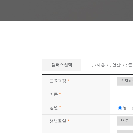
09
29
(기계설계제작)3D CAD/CAM 기
10
10
전기기능사 자격증(실기)
09
12
마스터캠(Mastercam) 2D 기초(X8)
10
24
CNC선반(프로그래밍(수기)/조작) 
08
22
(지게차운전) 지게차운전 기능사 실
08
23
(지게차운전) 지게차운전 기능사 실
10
16
실내인테리어(건축목공+바닥재+필름
캠퍼스선택
시흥
안산
군
10
03
[주말반] 26년 4회차 시험대비 전기
10
01
교육과정
*
26년 4회차 시험대비 전기기능사 
08
31
아파트 공동주택(홍진XP-ERP) 경리
이름
*
12
21
[8기] 현업에서 바로 통하는 자바 풀
성별
*
남
09
21
(전기시스템제어) 전기자동제어 운영
09
30
생년월일
*
['27년 1회차 시험 완벽 대비] 전기
08
24
숙소가능! (AI)네트워크 보안 실무