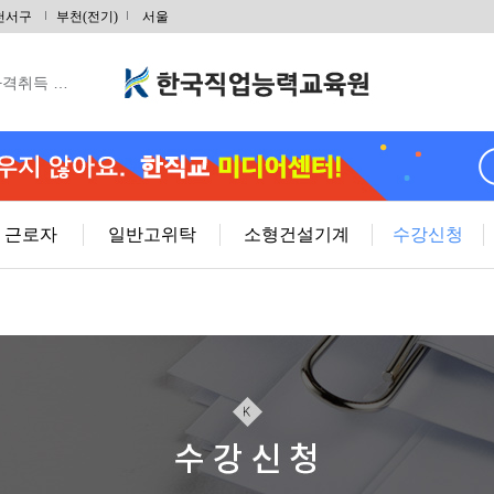
금형설계/…
천서구
부천(전기)
서울
 취득 & …
자격취득 …
 야간반…
 주말반…
근로자
일반고위탁
소형건설기계
수강신청
취득및전기내선…
RP)경…
사 자격증(…