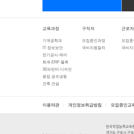
10
10
PLC제어실무
교육원은 파기 사유가 발생한 개인정보를 선정하고
11
09
2) 파기방법
아파트경리(홍진XP-ERP)+ERP(회
교육원은 전자적 파일 형태로 기록․저장된 개인정보는 
09
10
(전기시스템제어)PLC,HMI,시퀀스
정보는 분쇄기로 분쇄하거나 소각하여 파기합니다
교육과정
구직자
근로자
08
24
숙소지원! 스마트팜 개발 및 구축
■ 개인정보의 안전성 확보조치
기계공학과
모집중인과정
모집중
11
17
AI를 활용한 AI보안 모델개발
교육원은 개인정보의 안전성 확보를 위해 다음과 
IT·정보보안
국비지원절차
국비지
1. 관리적 조치 : 개인정보관련 접근 직원의 최소화
09
29
AI & IOT 로봇 개발
전기공사·제어
2. 기술적 조치 : 개인정보처리시스템 등의 접근
08
24
회계·ERP·물류
숙소지원 가능 ! 2026년 취업맞춤
3D프린터·디자인
■ 개인정보 자동 수집 장치의 설치∙운영 및 거부에
03
05
전동 입식지게차(리치) 연습 과정
용접·공조냉동
1. 회사는 이용자에게 개별적인 맞춤서비스를 제공하
02
21
[평일반]굴삭기(3톤미만) 면허취득 
건축·건설
2. 쿠키는 웹사이트를 운영하는데 이용되는 서버(
1) 쿠키의 사용목적: 이용자가 방문한 각 서비스와
02
21
[주말반]굴삭기(3톤미만) 면허취득 
됩니다.
01
31
[평일반]지게차(3톤미만) 면허취득 
2) 쿠키의 설치∙운영 및 거부 : 웹브라우저 상단
이용약관
개인정보취급방침
모집중인교
3) 쿠키 저장을 거부할 경우 맞춤형 서비스 이용에
01
31
[주말반]지게차(3톤미만) 면허취득 
03
05
■ 개인정보 보호책임자
지게차 운전기능사 실기과정
한국직업능력교
1. 교육원은 개인정보 처리에 관한 업무를 총괄해
12
28
경기도 군포시 군포
UG/NX기반 자동차 및 그린패키징 