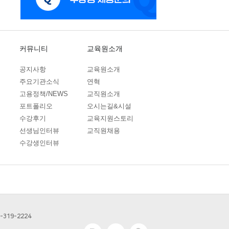
을 이용하여 파기하며, 종이 문서에 기록․저장된 개인
커뮤니티
교육원소개
공지사항
교육원소개
주요기관소식
연혁
고용정책/NEWS
교직원소개
포트폴리오
오시는길&시설
수강후기
교육지원스토리
선생님인터뷰
교직원채용
수강생인터뷰
C 컴퓨터내의 하드디스크에 저장되기도 합니다.
파악하여 이용자에게 최적화된 정보 제공을 위해 사용
 있습니다.
1-319-2224
위하여 아래와 같이 개인정보 보호책임자를 지정하고