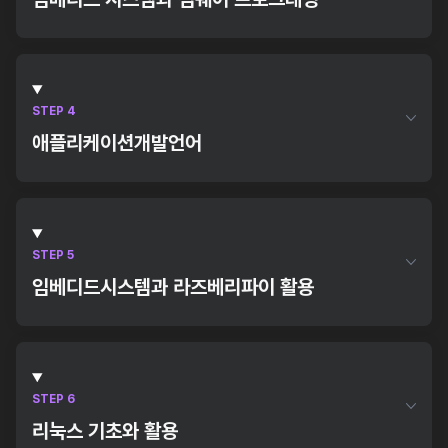
서버와 데이터베이스 실습, SQL, JQuery
펌웨어 프로그래밍 기초
마이크로컨트롤러 기반 프로그래밍
센서와 액추에이터 활용
STEP 4
애플리케이션개발언어
아두이노, 센서 IF 신호처리, MCU 프로그래밍 실습,
Server / Client / Serial 통신 터미널 GUI 프로그램
자료구조 파악
알고리즘 파악 및 실습
STEP 5
자료구조 파악, 알고리즘 파악 및 실습, HTML5, CCS3,
임베디드시스템과 라즈베리파이 활용
JavaScript
라즈베리파이로 프로그래밍
센서 및 데이터 활용
MCU(STM32, ESP32) 활용
STEP 6
리눅스 기초와 활용
라즈베리파이, USB Web 카메라 영상처리 제어 프로그램