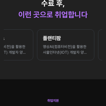
수료 후,
이런 곳으로 취업합니다
플랜티팜
클래시스
영상AI(컴퓨터비전)을 활용한
영상AI(컴퓨터비전
성
사물인터넷(IOT) 개발자 양성
사물인터넷(IOT)
5회차
5회차
취업지원