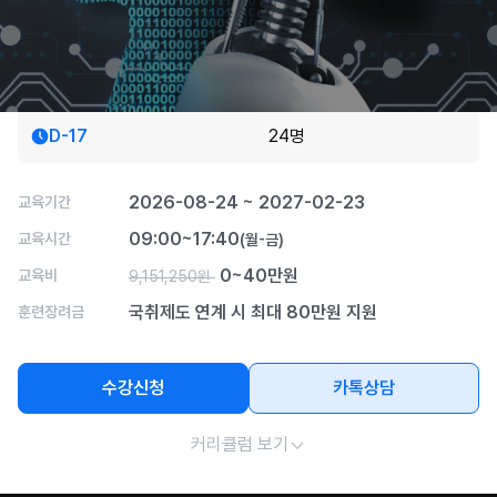
숙소지원! AI·IoT MCU 임베디드 펌웨어 전문가 양성
(STM32·ESP32 실무)
개강일
모집인원
D-17
24명
2026-08-24 ~ 2027-02-23
교육기간
09:00~17:40
교육시간
(월-금)
0~40만원
교육비
9,151,250원
국취제도 연계 시 최대 80만원 지원
훈련장려금
수강신청
카톡상담
커리큘럼 보기