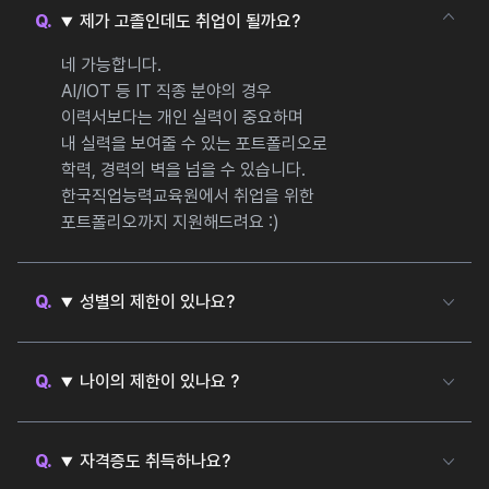
제가 고졸인데도 취업이 될까요?
네 가능합니다.
AI/IOT 등 IT 직종 분야의 경우
이력서보다는 개인 실력이 중요하며
내 실력을 보여줄 수 있는 포트폴리오로
학력, 경력의 벽을 넘을 수 있습니다.
한국직업능력교육원에서 취업을 위한
포트폴리오까지 지원해드려요 :)
성별의 제한이 있나요?
절대 없습니다.
개발자는 대부분 남자이다보니
남성들의 직업이라 오해하시지만
나이의 제한이 있나요 ?
여성 개발자도 현업에 많으며
전혀 없습니다.
실제 한직교 교육의 경우에도
AI, IOT 분야는 신기술에 속하지만
여성 비율이 매우 높은 편입니다.
기존 직종/분야와 융합이 가능하여
자격증도 취득하나요?
20~50대 취업도 가능할 뿐더러
자격증은 없습니다.