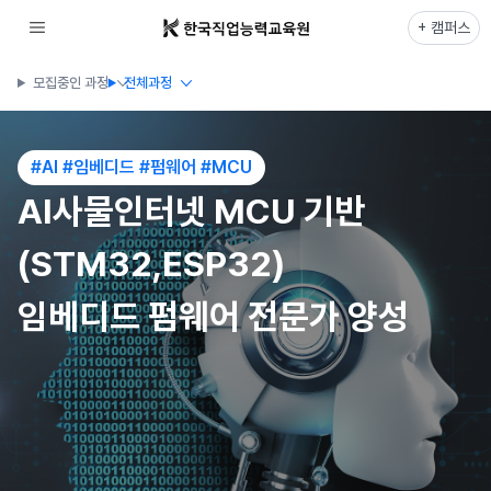
+ 캠퍼스
모집중인 과정
전체과정
#AI #임베디드 #펌웨어 #MCU
AI사물인터넷 MCU 기반
(STM32,ESP32)
임베디드 펌웨어 전문가 양성
안산캠퍼스