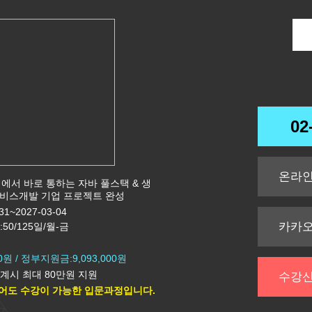
가공 기초
기(속성반)…
기(속성반)…
+도장)시공 …
기능사 …
실기 자격취…
02
실무(F…
스택 &…
온라
현업에서 바로 통하는 자바 풀스택 & 생
 실무(시퀀…
서비스개발 기업 프로젝트 완성
31~2027-03-04
기능사…
카카
7:50/125일/월-금
(모의해킹…
00원 / 정부지원금:9,093,000원
취득 & <…
계시 최대 80만원 지원
수강
기(속성반)…
어도 수강이 가능한 입문과정입니다.
br…