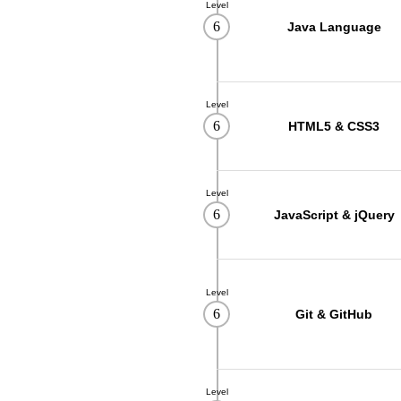
Level
08
22
오토캐드(AutoCAD) 2D 기초(ver.2
6
Java Language
12
02
(밀링(머시닝센타))기계설계가공(오
10
19
[7기] 현업에서 바로 통하는 자바 풀
08
12
(산대특)스마트 자동화설비·주차관제
Level
6
HTML5 & CSS3
03
08
[일반고]실내건축 인테리어 시공 실
03
08
[일반고]멀티미디어 스마트앱 & 영상
03
08
Level
[일반고]스마트 전기내선공사 실무자
6
JavaScript & jQuery
08
22
오토캐드(AutoCAD 2D)실무
08
22
인벤터를 활용한 3D형상모델링
08
22
마스터캠(Mastercam)2D실무
Level
6
Git & GitHub
08
22
CNC선반프로그래밍&CNC가공실무
08
22
머시닝센터 프로그래밍&MCT조작
08
19
26년 4회차 전기기능사 필기+실기 
Level