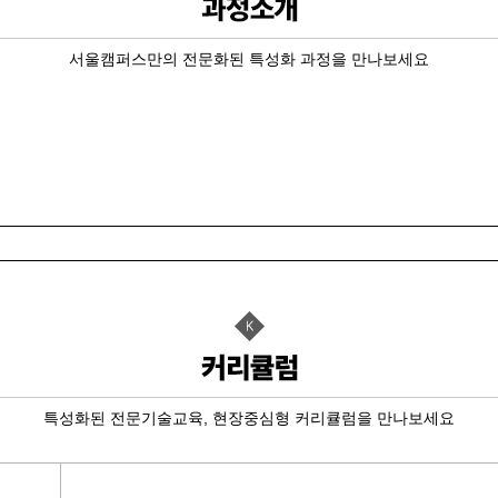
드·인벤터…
서울캠퍼스만의 전문화된 특성화 과정을 만나보세요
P-ERP…
기 자…
기 자…
기 자…
D인벤터)및…
[모의해킹…
자격취득과…
폼 영상콘텐…
특성화된 전문기술교육, 현장중심형 커리큘럼을 만나보세요
서보제어 실무…