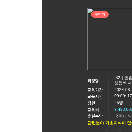
10
24
CNC선반(프로그래밍(수기)/조작) 
08
22
(지게차운전) 지게차운전 기능사 실
구직자
08
23
(지게차운전) 지게차운전 기능사 실
10
16
실내인테리어(건축목공+바닥재+필름
10
03
[주말반] 26년 4회차 시험대비 전기
10
01
26년 4회차 시험대비 전기기능사 
08
31
아파트 공동주택(홍진XP-ERP) 경리
12
21
[8기] 현업에서 바로 통하는 자바 풀
[6기] 
09
21
(전기시스템제어) 전기자동제어 운영
과정명
성형AI 
09
30
2026-08-
교육기간
['27년 1회차 시험 완벽 대비] 전기
09:00~1
교육시간
08
24
숙소가능! (AI)네트워크 보안 실무
25명
정원
9,493,0
08
10
교육비
지게차운전기능사(필기·실기)자격증 
국취제 연
훈련수당
08
06
(지게차운전) 지게차운전 기능사 실
관련분야 기초지식이 없
09
02
3D CAD/CAM 엔지니어 양성 과정 <