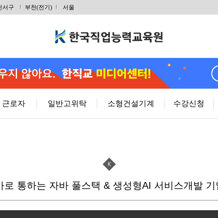
 야간반…
천서구
부천(전기)
서울
 주말반…
취득및전기내선…
RP)경…
근로자
일반고위탁
소형건설기계
수강신청
사 자격증(…
계제품설계…
 바로 통하는 자바 풀스택 & 생성형AI 서비스개발 