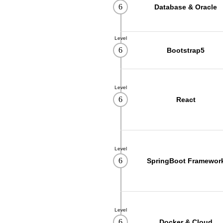
09
12
AI를 활용한 맞춤 챗봇 개발
6
Database & Oracle
09
19
초보자도 가능한 AI를 활용한 업무 
08
12
DIY! 가구 디자인+설계 & 제작 실무 
Level
6
Bootstrap5
09
02
[2026년 4회차 대비] 전기기능사필
09
30
ERP정보관리(물류/생산/회계/인사) 
08
31
Level
[6기] 현업에서 바로 통하는 자바 풀
6
React
08
24
숙소지원! AI·IoT MCU 임베디드 
09
17
(기계설계제작)기계설계(오토캐드,3
08
22
(고급_NX10버전) UG/NX를 활용한 
Level
09
01
★응시자격 제한 無★ (과정평가형자
6
SpringBoot Framewor
10
10
PLC제어실무
11
09
아파트경리(홍진XP-ERP)+ERP(회
09
10
(전기시스템제어)PLC,HMI,시퀀스
Level
6
Docker & Cloud