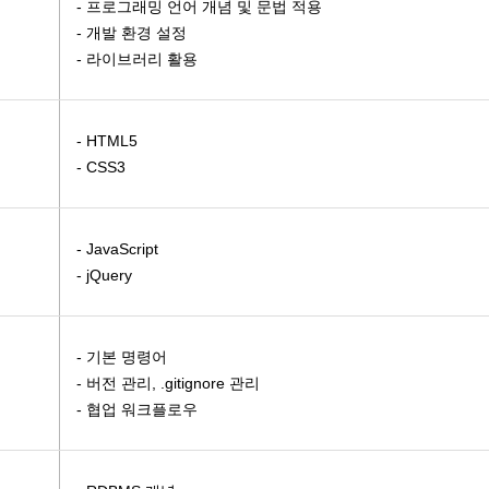
- 프로그래밍 언어 개념 및 문법 적용
…
- 개발 환경 설정
토캐드2D,…
- 라이브러리 활용
스택 &…
 융합 PL…
- HTML5
무자 양성(…
- CSS3
 및 그래…
 양성(전기…
- JavaScript
- jQuery
- 기본 명령어
- 버전 관리, .gitignore 관리
- 협업 워크플로우
실무
자격취득 …