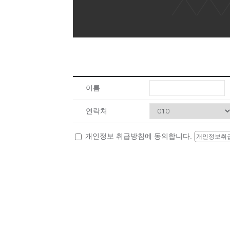
08
13
(내선공사)전기시설안전관리자 및 
09
05
공조냉동기계산업기사 자격증 실기(
08
24
(기업맞춤) 특수용접(알곤(TIG) + C
12
07
[2027년 1회차 대비] 전기기능사필
11
27
타일+방수기능사 자격증 취득 & 친환
이름
11
21
전기내선공사 기초실무
연락처
10
10
[2026년 4회차 대비] 전기기능사 실
10
24
개인정보 취급방침에 동의합니다.
[2027년 1회차 대비] 전기기능사 필
개인정보취
10
31
[2027년 1회차 대비]전기기능사 
09
19
[2026년 4회차 대비]전기기능사 
11
19
[2027년 1회차 대비] 전기기능사 필
08
29
머시닝센터(프로그래밍(수기)/조작)
08
11
(열·냉동기계) 공조냉동기계+에너