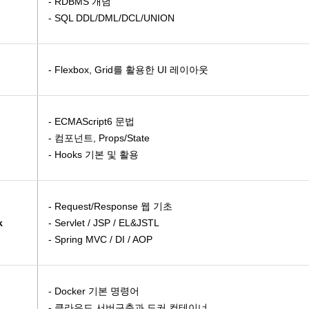
- RDBMS 개념
- SQL DDL/DML/DCL/UNION
자동화
<b…
- Flexbox, Grid를 활용한 UI 레이아웃
기+실기…
+ 전산…
- ECMAScript6 문법
스택 &…
- 컴포넌트, Props/State
펌웨어…
- Hooks 기본 및 활용
D인벤터)및…
3D…
- Request/Response 웹 기초
격) 일반기…
k
- Servlet / JSP / EL&JSTL
- Spring MVC / DI / AOP
계/인사…
 자동제어…
- Docker 기본 명령어
- 클라우드 서버구축과 도커 컨테이너