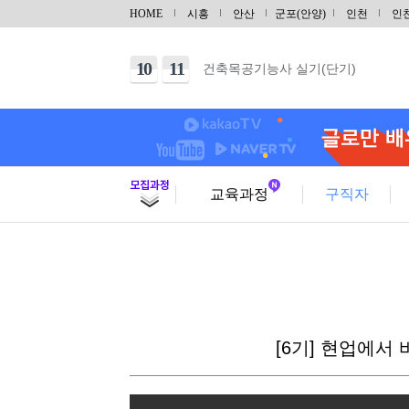
10
06
26년 4회차 대비 전기기능사 (실기)
HOME
시흥
안산
군포(안양)
인천
인
10
03
26년 4회차 대비 전기기능사 (실기)
10
11
건축목공기능사 실기(단기)
10
31
건축도장기능사 실기(단기)
09
29
(내선공사)전기기능사(필기/실기)
08
29
[토요일] 아파트 공동주택(홍진XP-E
10
17
범용 선반&밀링 가공 실무(입문)
교육과정
구직자
10
03
CNC선반 기계조작 입문
10
03
마스터캠(Master CAM) 2D 입문
10
10
가스텅스텐아크(TIG/알곤)용접기능
09
29
(기계설계제작)3D CAD/CAM 기
10
10
[6기] 현업에서
전기기능사 자격증(실기)
09
12
마스터캠(Mastercam) 2D 기초(X8)