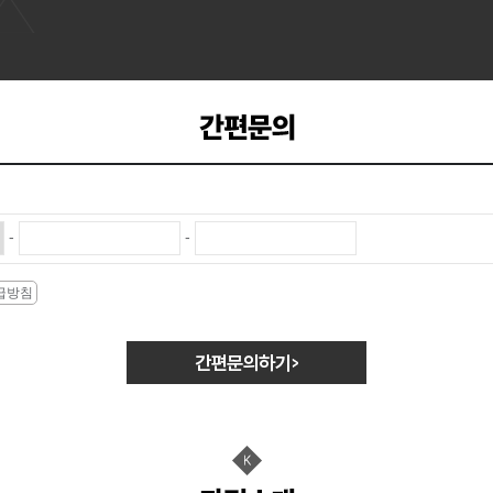
전기기능사 취…
작업형)
O₂…
기+실기…
경 욕실 …
-
-
기 자…
기 자…
급방침
자격취득과…
자격취득과…
기 자…
 가공 기초
지관리기능사 …