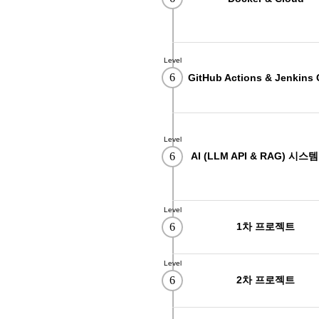
08
24
숙소지원! 스마트팜 개발 및 구축
11
17
AI를 활용한 AI보안 모델개발
09
29
AI & IOT 로봇 개발
Level
08
24
숙소지원 가능 ! 2026년 취업맞춤
6
GitHub Actions & Jenkins 
03
05
전동 입식지게차(리치) 연습 과정
02
21
[평일반]굴삭기(3톤미만) 면허취득 
Level
02
21
[주말반]굴삭기(3톤미만) 면허취득 
6
AI (LLM API & RAG) 시스
01
31
[평일반]지게차(3톤미만) 면허취득 
01
31
[주말반]지게차(3톤미만) 면허취득 
Level
03
05
지게차 운전기능사 실기과정
6
1차 프로젝트
12
28
UG/NX기반 자동차 및 그린패키징 
Level
6
2차 프로젝트