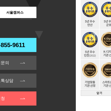
서울캠퍼스
-855-9611
인문의
오톡상담
신청