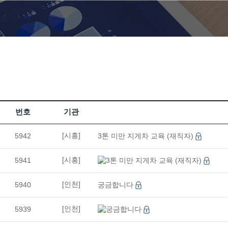
09
29
(기계설계제작)3D CAD/CAM 기계제품설계…
10
10
전기기능사 자격증(실기)
09
12
마스터캠(Mastercam) 2D 기초(X8)
10
24
CNC선반(프로그래밍(수기)/조작) 가공 기초
08
22
(지게차운전) 지게차운전 기능사 실기(속성반)…
08
23
(지게차운전) 지게차운전 기능사 실기(속성반)…
10
16
실내인테리어(건축목공+바닥재+필름+도장)시공 …
번호
기관
10
03
[주말반] 26년 4회차 시험대비 전기기능사 …
[시흥]
5942
3톤 미만 지게차 교육 (재직자)
10
01
26년 4회차 시험대비 전기기능사 실기 자격취…
08
31
아파트 공동주택(홍진XP-ERP) 경리실무(F…
[시흥]
5941
3톤 미만 지게차 교육 (재직자)
12
21
[8기] 현업에서 바로 통하는 자바 풀스택 &…
[인천]
5940
궁금합니다
09
21
(전기시스템제어) 전기자동제어 운영 실무(시퀀…
09
30
['27년 1회차 시험 완벽 대비] 전기기능사…
[인천]
5939
궁금합니다
08
24
숙소가능! (AI)네트워크 보안 실무(모의해킹…