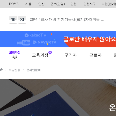
12
28
UG/NX기반 자동차 및 그린패키징 금형설계/…
HOME
시흥
안산
군포(안양)
인천
인천서구
부천(전기)
09
21
지게차운전기능사(필기+실기) 자격증 취득 & …
10
31
26년 4회차 대비 전기기능사(필기)자격취득 …
10
06
26년 4회차 대비 전기기능사 (실기) 야간반…
10
03
26년 4회차 대비 전기기능사 (실기) 주말반…
10
11
건축목공기능사 실기(단기)
10
31
건축도장기능사 실기(단기)
교육과정
구직자
근로자
09
29
(내선공사)전기기능사(필기/실기)취득및전기내선…
수강신청
온라인문의
08
29
[토요일] 아파트 공동주택(홍진XP-ERP)경…
10
17
범용 선반&밀링 가공 실무(입문)
10
03
CNC선반 기계조작 입문
10
03
마스터캠(Master CAM) 2D 입문
10
10
가스텅스텐아크(TIG/알곤)용접기능사 자격증(…