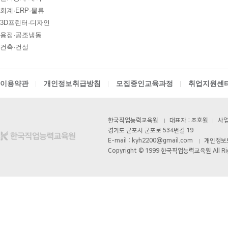
08
22
CNC선반프로그래밍&CNC가공실무
회계·ERP·물류
08
22
3D프린터·디자인
머시닝센터 프로그래밍&MCT조작실무
용접·공조냉동
08
19
26년 4회차 전기기능사 필기+실기 자격취득 …
건축·건설
09
12
AI를 활용한 맞춤 챗봇 개발
09
19
초보자도 가능한 AI를 활용한 업무 자동화
이용약관
개인정보취급방침
모집중인교육과정
취업지원센
08
12
DIY! 가구 디자인+설계 & 제작 실무 <b…
09
02
[2026년 4회차 대비] 전기기능사필기+실기…
한국직업능력교육원
대표자 : 조호원
사업자
09
30
ERP정보관리(물류/생산/회계/인사) + 전산…
경기도 군포시 군포로 534번길 19
E-mail : kyh2200@gmail.com
개인정보보호
08
31
[6기] 현업에서 바로 통하는 자바 풀스택 &…
Copyright © 1999 한국직업능력교육원 All Rig
08
24
숙소지원! AI·IoT MCU 임베디드 펌웨어…
09
17
(기계설계제작)기계설계(오토캐드,3D인벤터)및…
08
22
(고급_NX10버전) UG/NX를 활용한 3D…
09
01
★응시자격 제한 無★ (과정평가형자격) 일반기…