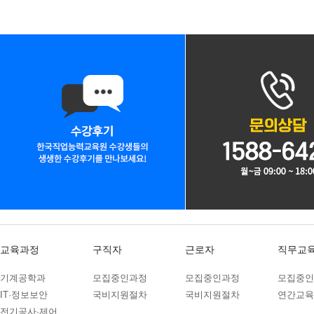
10
03
마스터캠(Master CAM) 3D 입문
08
05
(전기시스템제어)자동화설비 정밀 서보제어 실무…
08
22
PLC 제어실무
08
22
오토캐드(AutoCAD) 2D 기초(ver.2…
12
02
(밀링(머시닝센타))기계설계가공(오토캐드2D,…
10
19
[7기] 현업에서 바로 통하는 자바 풀스택 &…
08
12
(산대특)스마트 자동화설비·주차관제 융합 PL…
03
08
[일반고]실내건축 인테리어 시공 실무자 양성(…
03
08
[일반고]멀티미디어 스마트앱 & 영상 및 그래…
03
08
[일반고]스마트 전기내선공사 실무자 양성(전기…
08
22
교육과정
구직자
근로자
직무교
오토캐드(AutoCAD 2D)실무
08
22
인벤터를 활용한 3D형상모델링
기계공학과
모집중인과정
모집중인과정
모집중인
IT·정보보안
국비지원절차
국비지원절차
연간교육
08
22
마스터캠(Mastercam)2D실무
전기공사·제어