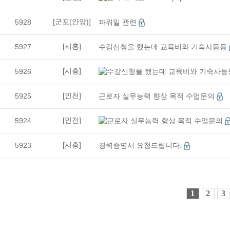
11
19
[2027년 1회차 대비] 전기기능사 필기 자…
[군포(안양)]
5928
파워밀 관련
08
29
머시닝센터(프로그래밍(수기)/조작) 가공 기초
08
11
[시흥]
5927
(열·냉동기계) 공조냉동기계+에너지관리기능사 …
수강신청을 했는데 교육비와 기숙사등등
08
20
생성형 AI 융합 3D기계설계(오토캐드·인벤터…
[시흥]
5926
수강신청을 했는데 교육비와 기숙사등
08
24
아파트경리&서무(전산회계1급, 홍진XP-ERP…
[인천]
5925
근로자 실무능력 향상 목적 수업문의
08
08
오토캐드(AutoCAD) 입문
11
02
[2026년 4회차 대비] 전기기능사 실기 자…
[인천]
5924
근로자 실무능력 향상 목적 수업문의
09
21
[2026년 4회차 대비] 전기기능사 실기 자…
[시흥]
5923
경력증명서 요청드립니다.
08
10
[2026년 3회차 대비] 전기기능사 실기 자…
08
04
(기계설계제작)기계설계(오토캐드,3D인벤터)및…
08
24
AI기반 웹 보안 진단 및 자동화실무[모의해킹…
1
2
3
08
25
[2026년 4회차 대비]전기기능사 자격취득과…
10
17
[AI스튜디오X프리미어] 유튜브 숏폼 영상콘텐…