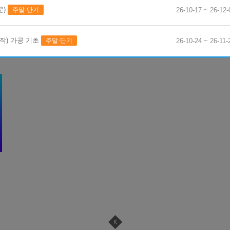
문)
주말·단기
26-10-17 ~ 26-12-
기 자…
 가공 기초
작) 가공 기초
주말·단기
26-10-24 ~ 26-11-
지관리기능사 …
특성화된 전문기술교육, 영상으로 커리큘럼을 만나보세요
드·인벤터…
P-ERP…
기 자…
기 자…
기 자…
D인벤터)및…
[모의해킹…
자격취득과…
폼 영상콘텐…