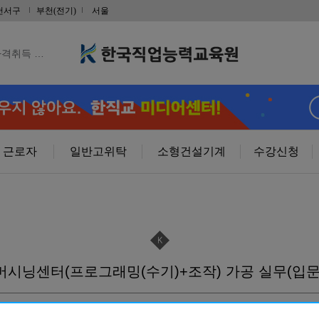
금형설계/…
천서구
부천(전기)
서울
 취득 & …
자격취득 …
 야간반…
 주말반…
근로자
일반고위탁
소형건설기계
수강신청
취득및전기내선…
RP)경…
머시닝센터(프로그래밍(수기)+조작) 가공 실무(입문
사 자격증(…