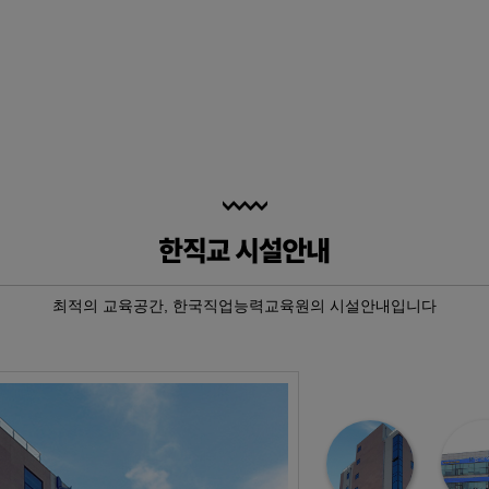
계/인사…
 자동제어…
특기병 모…
과정
최적의 교육공간, 한국직업능력교육원의 시설안내입니다
과정
과정
과정
금형설계/…