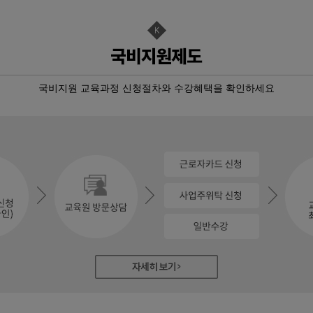
실무
자격취득 …
국비지원 교육과정 신청절차와 수강혜택을 확인하세요
자동화
<b…
기+실기…
+ 전산…
스택 &…
펌웨어…
D인벤터)및…
3D…
격) 일반기…