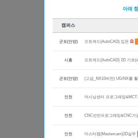
09
29
(기계설계제작)3D CAD/CAM 기
아래 
10
10
전기기능사 자격증(실기)
근로자
09
12
마스터캠(Mastercam) 2D 기초(X8)
캠퍼스
10
24
CNC선반(프로그래밍(수기)/조작) 
08
22
군포(안양)
오토캐드(AutoCAD) 입문
(지게차운전) 지게차운전 기능사 실
08
23
(지게차운전) 지게차운전 기능사 실
시흥
오토캐드(AutoCAD) 2D 기초(ve
10
16
실내인테리어(건축목공+바닥재+필름
10
03
[주말반] 26년 4회차 시험대비 전기
군포(안양)
(고급_NX10버전) UG/NX를 
10
01
26년 4회차 시험대비 전기기능사 
과정명
08
31
2
교육기간
아파트 공동주택(홍진XP-ERP) 경리
인천
머시닝센터 프로그래밍&MC
0
교육시간
12
21
[8기] 현업에서 바로 통하는 자바 풀
교육장소
2
09
21
정원
인천
(전기시스템제어) 전기자동제어 운영
CNC선반프로그래밍&CNC가
4
수강료
09
30
['27년 1회차 시험 완벽 대비] 전기
2
근로자카드지원금
인천
마스터캠(Mastercam)2D실무
08
24
사업주환급금
숙소가능! (AI)네트워크 보안 실무