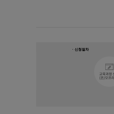
08
22
CNC선반프로그래밍&CNC가공실무
08
22
머시닝센터 프로그래밍&MCT조작
08
19
26년 4회차 전기기능사 필기+실기 
09
12
AI를 활용한 맞춤 챗봇 개발
09
19
초보자도 가능한 AI를 활용한 업무 
08
12
DIY! 가구 디자인+설계 & 제작 실무 
· 신청절차
09
02
[2026년 4회차 대비] 전기기능사필
09
30
ERP정보관리(물류/생산/회계/인사) 
08
31
[6기] 현업에서 바로 통하는 자바 풀
08
24
숙소지원! AI·IoT MCU 임베디드 
09
17
(기계설계제작)기계설계(오토캐드,3
08
22
(고급_NX10버전) UG/NX를 활용한 
09
01
★응시자격 제한 無★ (과정평가형자