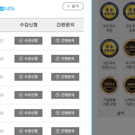
합니다.
시흥캠퍼스
수강신청
간편문의
17
-319-2222
19
인문의
31
19
오톡상담
19
20