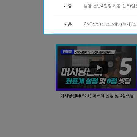
시흥
범용 선반&밀링 가공 실무(입
11
19
[2027년 1회차 대비] 전기기능사 필
08
29
머시닝센터(프로그래밍(수기)/조작)
시흥
CNC선반(프로그래밍(수기)/조
08
11
(열·냉동기계) 공조냉동기계+에너
08
20
생성형 AI 융합 3D기계설계(오토캐
08
24
아파트경리&서무(전산회계1급, 홍진X
08
08
오토캐드(AutoCAD) 입문
11
02
[2026년 4회차 대비] 전기기능사 실
09
21
[2026년 4회차 대비] 전기기능사 실
08
10
[2026년 3회차 대비] 전기기능사 실
머시닝센터(MCT) 좌표계 설정 및 0점셋팅
08
04
(기계설계제작)기계설계(오토캐드,3
08
24
AI기반 웹 보안 진단 및 자동화실무
08
25
[2026년 4회차 대비]전기기능사 
10
17
[AI스튜디오X프리미어] 유튜브 숏