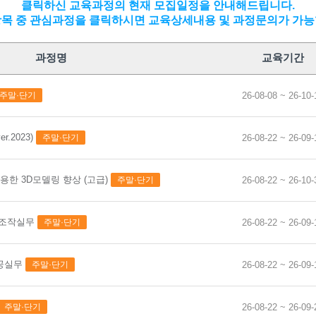
계제품설계…
클릭하신 교육과정의 현재 모집일정을 안내해드립니다.
항목 중 관심과정을 클릭하시면 교육상세내용 및 과정문의가 가능
과정명
교육기간
가공 기초
주말·단기
26-08-08 ~ 26-10-
기(속성반)…
기(속성반)…
031
r.2023)
주말·단기
26-08-22 ~ 26-09-
+도장)시공 …
기능사 …
온라
활용한 3D모델링 향상 (고급)
주말·단기
26-08-22 ~ 26-10-
머시닝센터(프로그래밍(수기)+조작)
실기 자격취…
가공 실무(입문)
026-06-13~2026-07-18
실무(F…
T조작실무
주말·단기
26-08-22 ~ 26-09-
카카
9:00~18:00/6일/토
스택 &…
머시닝센터실습실(3)
0명
 실무(시퀀…
공실무
주말·단기
26-08-22 ~ 26-09-
50,000원
기능사…
35,080원
주말·단기
26-08-22 ~ 26-09-
원
(모의해킹…