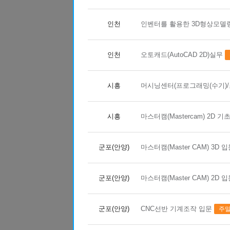
08
10
지게차운전기능사(필기·실기)자격증 
인천
인벤터를 활용한 3D형상모델
08
06
(지게차운전) 지게차운전 기능사 실
09
02
3D CAD/CAM 엔지니어 양성 과정 <
인천
오토캐드(AutoCAD 2D)실무
08
13
(내선공사)전기시설안전관리자 및 
09
05
공조냉동기계산업기사 자격증 실기(
시흥
머시닝센터(프로그래밍(수기)/
08
24
(기업맞춤) 특수용접(알곤(TIG) + C
시흥
마스터캠(Mastercam) 2D 기초
12
07
[2027년 1회차 대비] 전기기능사필
11
27
타일+방수기능사 자격증 취득 & 친환
군포(안양)
마스터캠(Master CAM) 3D 
11
21
전기내선공사 기초실무
10
10
[2026년 4회차 대비] 전기기능사 실
군포(안양)
마스터캠(Master CAM) 2D 
10
24
[2027년 1회차 대비] 전기기능사 필
10
31
[2027년 1회차 대비]전기기능사 
군포(안양)
CNC선반 기계조작 입문
주말
09
19
[2026년 4회차 대비]전기기능사 