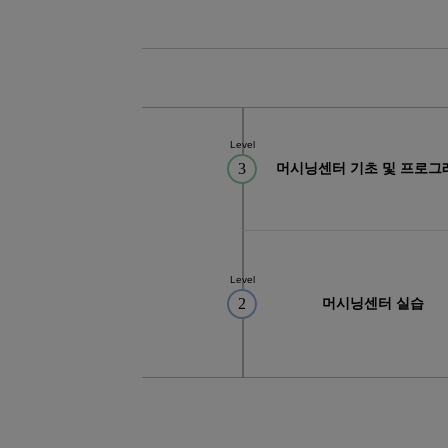
10
03
마스터캠(Master CAM) 3D 입문
08
05
(전기시스템제어)자동화설비 정밀 
08
22
PLC 제어실무
08
22
오토캐드(AutoCAD) 2D 기초(ver.2
Level
12
02
(밀링(머시닝센타))기계설계가공(오
3
머시닝센터 기초 및 프로그
10
19
[7기] 현업에서 바로 통하는 자바 풀
08
12
(산대특)스마트 자동화설비·주차관제
03
08
[일반고]실내건축 인테리어 시공 실
Level
03
08
[일반고]멀티미디어 스마트앱 & 영상
2
머시닝센터 실습
03
08
[일반고]스마트 전기내선공사 실무자
08
22
오토캐드(AutoCAD 2D)실무
08
22
인벤터를 활용한 3D형상모델링
08
22
마스터캠(Mastercam)2D실무