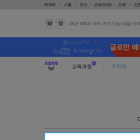
12
28
UG/NX기반 자동차 및 그린패키징 
HOME
시흥
안산
군포(안양)
인천
인
09
21
지게차운전기능사(필기+실기) 자격증
10
31
26년 4회차 대비 전기기능사(필기)
10
06
26년 4회차 대비 전기기능사 (실기)
10
03
26년 4회차 대비 전기기능사 (실기)
10
11
건축목공기능사 실기(단기)
10
31
건축도장기능사 실기(단기)
교육과정
구직자
09
29
(내선공사)전기기능사(필기/실기)
08
29
[토요일] 아파트 공동주택(홍진XP-E
10
17
범용 선반&밀링 가공 실무(입문)
10
03
CNC선반 기계조작 입문
10
03
마스터캠(Master CAM) 2D 입문
10
10
가스텅스텐아크(TIG/알곤)용접기능