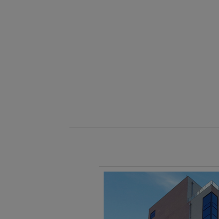
10
10
PLC제어실무
11
09
아파트경리(홍진XP-ERP)+ERP(회
09
10
(전기시스템제어)PLC,HMI,시퀀스
08
24
숙소지원! 스마트팜 개발 및 구축
11
17
AI를 활용한 AI보안 모델개발
09
29
AI & IOT 로봇 개발
08
24
숙소지원 가능 ! 2026년 취업맞춤
03
05
전동 입식지게차(리치) 연습 과정
02
21
[평일반]굴삭기(3톤미만) 면허취득 
02
21
[주말반]굴삭기(3톤미만) 면허취득 
01
31
[평일반]지게차(3톤미만) 면허취득 
01
31
[주말반]지게차(3톤미만) 면허취득 
03
05
지게차 운전기능사 실기과정
12
28
UG/NX기반 자동차 및 그린패키징 