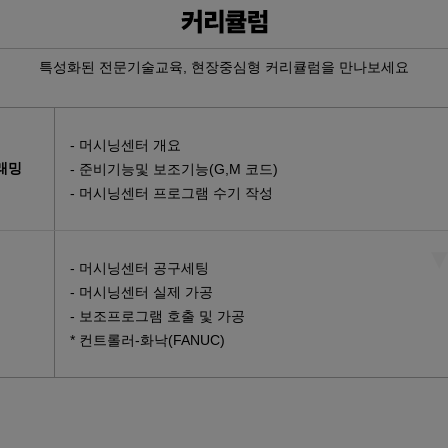
서보제어 실무…
특성화된 전문기술교육, 현장중심형 커리큘럼을 만나보세요
…
- 머시닝센터 개요
토캐드2D,…
래밍
- 준비기능및 보조기능(G,M 코드)
스택 &…
- 머시닝센터 프로그램 수기 작성
 융합 PL…
무자 양성(…
- 머시닝센터 공구세팅
 및 그래…
- 머시닝센터 실제 가공
- 보조프로그램 호출 및 가공
 양성(전기…
* 컨트롤러-화낙(FANUC)