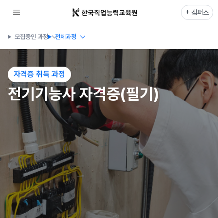
+ 캠퍼스
모집중인 과정
전체과정
자격증 취득 과정
전기기능사 자격증(필기)
시흥캠퍼스
전기기능사 자격증(필기)
개강일
모집인원
07-10까지 접수
20명