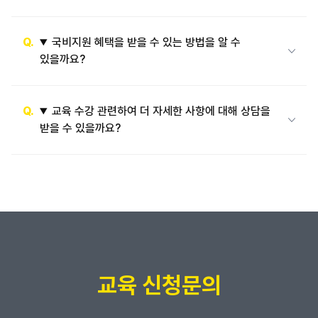
국비지원 혜택을 받을 수 있는 방법을 알 수
있을까요?
네, 고용24(https://www.work24.go.kr/) 또는 거주지
관할 고용센터를 방문하여 국민내일배움카드를 발급받으
시면 국비지원 혜택을 받아 교육 수강이 가능합니다.
교육 수강 관련하여 더 자세한 사항에 대해 상담을
받을 수 있을까요?
네, 한국직업능력교육원 시흥 직장인 교육과정에 대한 자
세한 상담은 아래 경로를 통해 가능합니다.
- 전화 : 031)497-2800
- 카톡 : http://pf.kakao.com/_BXBbu
- 방문 : 경기도 시흥시 마유로 418번길 18(정왕동, 정왕
프라자) 시흥고용센터 건물 4층
교육 신청문의