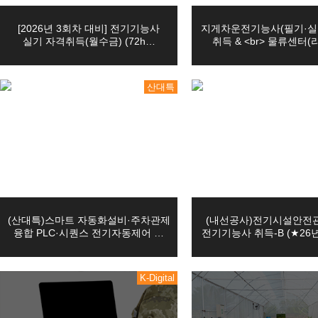
10
03
확인, 분쟁 조정을 위한 기록 
마스터캠(Master CAM) 3D 입문
[2026년 3회차 대비] 전기기능사
지게차운전기능사(필기·실
08
05
(전기시스템제어)자동화설비 정밀 서보제어 실무…
실기 자격취득(월수금) (72h…
취득 & <br> 물류센터(
08
22
PLC 제어실무
교육원은 위에 명시한 목적을 
08
22
오토캐드(AutoCAD) 2D 기초(ver.2…
산대특
습니다.
12
02
(밀링(머시닝센타))기계설계가공(오토캐드2D,…
10
19
[7기] 현업에서 바로 통하는 자바 풀스택 &…
08
12
(산대특)스마트 자동화설비·주차관제 융합 PL…
1. 수집항목: 이름, 성별, 생년
03
08
[일반고]실내건축 인테리어 시공 실무자 양성(…
2. 수집방법: 홈페이지
03
08
[일반고]멀티미디어 스마트앱 & 영상 및 그래…
3. 서비스 이용과정이나 사업 
(산대특)스마트 자동화설비·주차관제
(내선공사)전기시설안전
03
08
[일반고]스마트 전기내선공사 실무자 양성(전기…
융합 PLC·시퀀스 전기자동제어 …
전기기능사 취득-B (★26
쿠키, 접속 IP정보, 기기정보
08
22
오토캐드(AutoCAD 2D)실무
08
22
인벤터를 활용한 3D형상모델링
K-Digital
수집 가능
08
22
마스터캠(Mastercam)2D실무