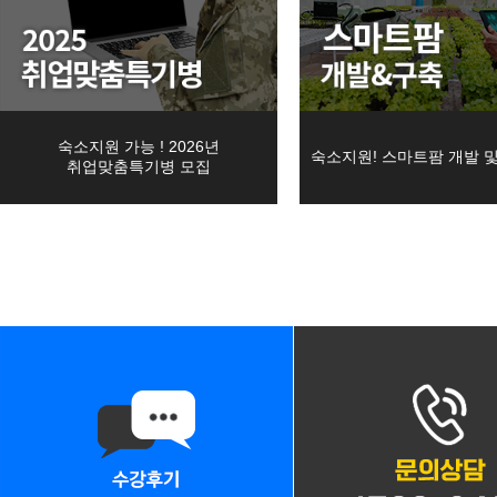
08
22
CNC선반프로그래밍&CNC가공실무
■ 개인정보의 처리 및 보유기
08
22
머시닝센터 프로그래밍&MCT조작실무
1. 교육원은 법령에 따른 개
08
19
26년 4회차 전기기능사 필기+실기 자격취득 …
09
12
인정보를 수집 시에 동의받은
AI를 활용한 맞춤 챗봇 개발
숙소지원 가능 ! 2026년
숙소지원! 스마트팜 개발 
09
19
초보자도 가능한 AI를 활용한 업무 자동화
취업맞춤특기병 모집
를 처리․보유합니다.
08
12
DIY! 가구 디자인+설계 & 제작 실무 <b…
2. 교육원은 회원의 탈퇴에도
09
02
[2026년 4회차 대비] 전기기능사필기+실기…
해 별도로 정한 경우에는 해당
09
30
ERP정보관리(물류/생산/회계/인사) + 전산…
08
31
3. 각각의 개인정보 처리 및 
[6기] 현업에서 바로 통하는 자바 풀스택 &…
08
24
숙소지원! AI·IoT MCU 임베디드 펌웨어…
1) 홈페이지 회원 가입 및 관
09
17
(기계설계제작)기계설계(오토캐드,3D인벤터)및…
다만, 다음의 사유에 해당하는
08
22
(고급_NX10버전) UG/NX를 활용한 3D…
a. 관계 법령 위반에 따른 수
09
01
★응시자격 제한 無★ (과정평가형자격) 일반기…