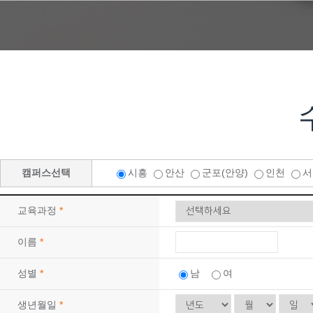
09
29
(기계설계제작)3D CAD/CAM 기계제품설계…
10
10
전기기능사 자격증(실기)
09
12
마스터캠(Mastercam) 2D 기초(X8)
10
24
CNC선반(프로그래밍(수기)/조작) 가공 기초
08
22
(지게차운전) 지게차운전 기능사 실기(속성반)…
08
23
(지게차운전) 지게차운전 기능사 실기(속성반)…
10
16
실내인테리어(건축목공+바닥재+필름+도장)시공 …
10
03
[주말반] 26년 4회차 시험대비 전기기능사 …
캠퍼스선택
시흥
안산
군포(안양)
인천
10
01
26년 4회차 시험대비 전기기능사 실기 자격취…
교육과정
*
08
31
아파트 공동주택(홍진XP-ERP) 경리실무(F…
12
21
[8기] 현업에서 바로 통하는 자바 풀스택 &…
이름
*
09
21
(전기시스템제어) 전기자동제어 운영 실무(시퀀…
성별
*
남
여
09
30
['27년 1회차 시험 완벽 대비] 전기기능사…
생년월일
*
08
24
숙소가능! (AI)네트워크 보안 실무(모의해킹…