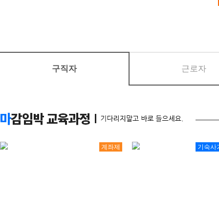
교육원은 다음의 목적을 위하여
11
19
[2027년 1회차 대비] 전기기능사 필기 자…
개인정보는 다음의 목적 이외의
08
29
머시닝센터(프로그래밍(수기)/조작) 가공 기초
변경될 시에는 사전동의를 구할
08
11
(열·냉동기계) 공조냉동기계+에너지관리기능사 …
08
20
생성형 AI 융합 3D기계설계(오토캐드·인벤터…
1. 홈페이지 회원 가입 및 관리
구직자
근로자
08
24
아파트경리&서무(전산회계1급, 홍진XP-ERP…
회원 가입의사 확인, 회원제 서
08
08
오토캐드(AutoCAD) 입문
격 유지․관리, 제한적 본인확
11
02
[2026년 4회차 대비] 전기기능사 실기 자…
용 방지, 만 14세 미만 아동
09
21
[2026년 4회차 대비] 전기기능사 실기 자…
08
10
확인, 각종 고지․통지, 고충
[2026년 3회차 대비] 전기기능사 실기 자…
계좌제
기숙사
08
04
(기계설계제작)기계설계(오토캐드,3D인벤터)및…
2. 마케팅 및 광고에 활용 신규
08
24
AI기반 웹 보안 진단 및 자동화실무[모의해킹…
보 전달, 접속 빈도 파악 또는
08
25
[2026년 4회차 대비]전기기능사 자격취득과…
3. 기타 교육 서비스 제공, 가
10
17
[AI스튜디오X프리미어] 유튜브 숏폼 영상콘텐…