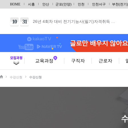
12
28
UG/NX기반 자동차 및 그린패키징 금형설계/…
HOME
시흥
안산
군포(안양)
인천
인천서구
부천(전기)
09
21
지게차운전기능사(필기+실기) 자격증 취득 & …
10
31
26년 4회차 대비 전기기능사(필기)자격취득 …
10
06
26년 4회차 대비 전기기능사 (실기) 야간반…
10
03
26년 4회차 대비 전기기능사 (실기) 주말반…
10
11
건축목공기능사 실기(단기)
10
31
건축도장기능사 실기(단기)
교육과정
구직자
근로자
09
29
(내선공사)전기기능사(필기/실기)취득및전기내선…
수강신청
수강신청
08
29
[토요일] 아파트 공동주택(홍진XP-ERP)경…
10
17
범용 선반&밀링 가공 실무(입문)
10
03
CNC선반 기계조작 입문
10
03
마스터캠(Master CAM) 2D 입문
10
10
가스텅스텐아크(TIG/알곤)용접기능사 자격증(…