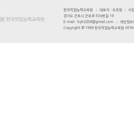
- 표시․광고에 관한 기록 : 6월
한국직업능력교육원
대표자 : 조호원
사업자
경기도 군포시 군포로 534번길 19
- 계약 또는 청약철회, 대금결제
E-mail : kyh2200@gmail.com
개인정보보호
Copyright © 1999 한국직업능력교육원 All Rig
- 소비자 불만 또는 분쟁처리에 
■ 이용자의 권리․의무 및 행
1. 이용자는 교육원에 대해 언
리를 행사할 수 있습니다.
1) 개인정보 열람요구
2) 오류 등이 있을 경우 정정 
3) 삭제요구
4) 처리정지 요구