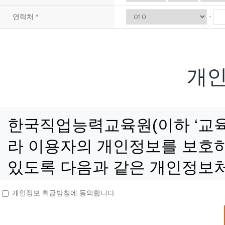
08
10
지게차운전기능사(필기·실기)자격증 취득 & <…
-
연락처
*
08
06
(지게차운전) 지게차운전 기능사 실기(속성반)…
09
02
3D CAD/CAM 엔지니어 양성 과정 <br…
08
13
(내선공사)전기시설안전관리자 및 전기기능사 취…
개
09
05
공조냉동기계산업기사 자격증 실기(작업형)
08
24
(기업맞춤) 특수용접(알곤(TIG) + CO₂…
12
07
[2027년 1회차 대비] 전기기능사필기+실기…
한국직업능력교육원(이하 ‘교육
11
27
타일+방수기능사 자격증 취득 & 친환경 욕실 …
라 이용자의 개인정보를 보호하
11
21
전기내선공사 기초실무
있도록 다음과 같은 개인정보
10
10
[2026년 4회차 대비] 전기기능사 실기 자…
10
24
[2027년 1회차 대비] 전기기능사 필기 자…
개인정보 취급방침에 동의합니다.
10
31
[2027년 1회차 대비]전기기능사 자격취득과…
■ 개인정보의 수집 및 이용목
09
19
[2026년 4회차 대비]전기기능사 자격취득과…