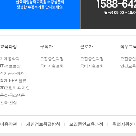
조사 종료 시까지
10
10
PLC제어실무
11
09
아파트경리(홍진XP-ERP)+ERP(회계/인사…
b. 홈페이지 이용에 따른 채
09
10
(전기시스템제어)PLC,HMI,시퀀스 자동제어…
정산 시까지
08
24
숙소지원! 스마트팜 개발 및 구축
2) 교육신청 및 상담 : 보존
11
17
AI를 활용한 AI보안 모델개발
교육과정
구직자
근로자
직무교
방침에 의하여 일정기간 동안 
09
29
AI & IOT 로봇 개발
기계공학과
모집중인과정
모집중인과정
모집중인
08
24
숙소지원 가능 ! 2026년 취업맞춤특기병 모…
- 보존기간 : 5년
IT·정보보안
국비지원절차
국비지원절차
연간교육
03
05
전기공사·제어
전동 입식지게차(리치) 연습 과정
3) 재화 또는 서비스 제공 :
회계·ERP·물류
02
21
[평일반]굴삭기(3톤미만) 면허취득 과정
3D프린터·디자인
시까지
02
21
[주말반]굴삭기(3톤미만) 면허취득 과정
용접·공조냉동
다만, 다음의 사유에 해당하는
건축·건설
01
31
[평일반]지게차(3톤미만) 면허취득 과정
01
31
a. 「전자상거래 등에서의 소
[주말반]지게차(3톤미만) 면허취득 과정
이용약관
개인정보취급방침
모집중인교육과정
취업지원센
03
05
지게차 운전기능사 실기과정
계약내용 및 이행 등 거래에 관
12
28
UG/NX기반 자동차 및 그린패키징 금형설계/…