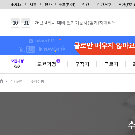
12
28
UG/NX기반 자동차 및 그린패키징 금형설계/…
HOME
시흥
안산
군포(안양)
인천
인천서구
부천(전기)
09
21
지게차운전기능사(필기+실기) 자격증 취득 & …
10
31
26년 4회차 대비 전기기능사(필기)자격취득 …
10
06
26년 4회차 대비 전기기능사 (실기) 야간반…
10
03
26년 4회차 대비 전기기능사 (실기) 주말반…
10
11
건축목공기능사 실기(단기)
10
31
건축도장기능사 실기(단기)
교육과정
구직자
근로자
09
29
(내선공사)전기기능사(필기/실기)취득및전기내선…
수강신청
수강신청
08
29
[토요일] 아파트 공동주택(홍진XP-ERP)경…
10
17
범용 선반&밀링 가공 실무(입문)
10
03
CNC선반 기계조작 입문
10
03
마스터캠(Master CAM) 2D 입문
10
10
가스텅스텐아크(TIG/알곤)용접기능사 자격증(…