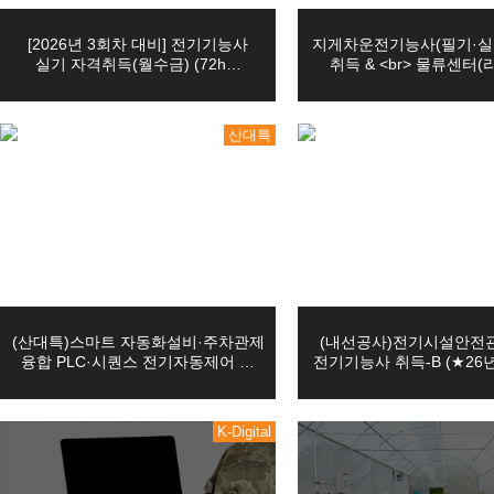
10
03
확인, 분쟁 조정을 위한 기록 
마스터캠(Master CAM) 3D 입문
[2026년 3회차 대비] 전기기능사
지게차운전기능사(필기·실
08
05
(전기시스템제어)자동화설비 정밀 서보제어 실무…
실기 자격취득(월수금) (72h…
취득 & <br> 물류센터(
08
22
PLC 제어실무
교육원은 위에 명시한 목적을 
08
22
오토캐드(AutoCAD) 2D 기초(ver.2…
산대특
습니다.
12
02
(밀링(머시닝센타))기계설계가공(오토캐드2D,…
10
19
[7기] 현업에서 바로 통하는 자바 풀스택 &…
08
12
(산대특)스마트 자동화설비·주차관제 융합 PL…
1. 수집항목: 이름, 성별, 생년
03
08
[일반고]실내건축 인테리어 시공 실무자 양성(…
2. 수집방법: 홈페이지
03
08
[일반고]멀티미디어 스마트앱 & 영상 및 그래…
3. 서비스 이용과정이나 사업 
(산대특)스마트 자동화설비·주차관제
(내선공사)전기시설안전
03
08
[일반고]스마트 전기내선공사 실무자 양성(전기…
융합 PLC·시퀀스 전기자동제어 …
전기기능사 취득-B (★26
쿠키, 접속 IP정보, 기기정보
08
22
오토캐드(AutoCAD 2D)실무
08
22
인벤터를 활용한 3D형상모델링
K-Digital
수집 가능
08
22
마스터캠(Mastercam)2D실무