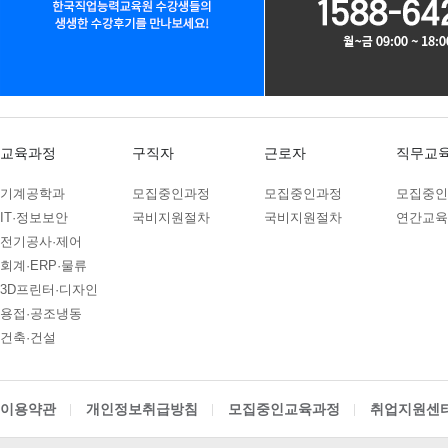
조사 종료 시까지
10
10
PLC제어실무
11
09
아파트경리(홍진XP-ERP)+ERP(회계/인사…
b. 홈페이지 이용에 따른 채
09
10
(전기시스템제어)PLC,HMI,시퀀스 자동제어…
정산 시까지
08
24
숙소지원! 스마트팜 개발 및 구축
2) 교육신청 및 상담 : 보존
11
17
AI를 활용한 AI보안 모델개발
교육과정
구직자
근로자
직무교
방침에 의하여 일정기간 동안 
09
29
AI & IOT 로봇 개발
기계공학과
모집중인과정
모집중인과정
모집중인
08
24
숙소지원 가능 ! 2026년 취업맞춤특기병 모…
- 보존기간 : 5년
IT·정보보안
국비지원절차
국비지원절차
연간교육
03
05
전기공사·제어
전동 입식지게차(리치) 연습 과정
3) 재화 또는 서비스 제공 :
회계·ERP·물류
02
21
[평일반]굴삭기(3톤미만) 면허취득 과정
3D프린터·디자인
시까지
02
21
[주말반]굴삭기(3톤미만) 면허취득 과정
용접·공조냉동
다만, 다음의 사유에 해당하는
건축·건설
01
31
[평일반]지게차(3톤미만) 면허취득 과정
01
31
a. 「전자상거래 등에서의 소
[주말반]지게차(3톤미만) 면허취득 과정
이용약관
개인정보취급방침
모집중인교육과정
취업지원센
03
05
지게차 운전기능사 실기과정
계약내용 및 이행 등 거래에 관
12
28
UG/NX기반 자동차 및 그린패키징 금형설계/…