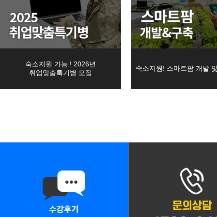
08
22
CNC선반프로그래밍&CNC가공실무
■ 개인정보의 처리 및 보유기
08
22
머시닝센터 프로그래밍&MCT조작실무
1. 교육원은 법령에 따른 개
08
19
26년 4회차 전기기능사 필기+실기 자격취득 …
09
12
인정보를 수집 시에 동의받은
AI를 활용한 맞춤 챗봇 개발
숙소지원 가능 ! 2026년
숙소지원! 스마트팜 개발 
09
19
초보자도 가능한 AI를 활용한 업무 자동화
취업맞춤특기병 모집
를 처리․보유합니다.
08
12
DIY! 가구 디자인+설계 & 제작 실무 <b…
2. 교육원은 회원의 탈퇴에도
09
02
[2026년 4회차 대비] 전기기능사필기+실기…
해 별도로 정한 경우에는 해당
09
30
ERP정보관리(물류/생산/회계/인사) + 전산…
08
31
3. 각각의 개인정보 처리 및 
[6기] 현업에서 바로 통하는 자바 풀스택 &…
08
24
숙소지원! AI·IoT MCU 임베디드 펌웨어…
1) 홈페이지 회원 가입 및 관
09
17
(기계설계제작)기계설계(오토캐드,3D인벤터)및…
다만, 다음의 사유에 해당하는
08
22
(고급_NX10버전) UG/NX를 활용한 3D…
a. 관계 법령 위반에 따른 수
09
01
★응시자격 제한 無★ (과정평가형자격) 일반기…