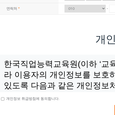
08
10
지게차운전기능사(필기·실기)자격증 취득 & <…
-
연락처
*
08
06
(지게차운전) 지게차운전 기능사 실기(속성반)…
09
02
3D CAD/CAM 엔지니어 양성 과정 <br…
08
13
(내선공사)전기시설안전관리자 및 전기기능사 취…
개
09
05
공조냉동기계산업기사 자격증 실기(작업형)
08
24
(기업맞춤) 특수용접(알곤(TIG) + CO₂…
12
07
[2027년 1회차 대비] 전기기능사필기+실기…
한국직업능력교육원(이하 ‘교육
11
27
타일+방수기능사 자격증 취득 & 친환경 욕실 …
라 이용자의 개인정보를 보호하
11
21
전기내선공사 기초실무
있도록 다음과 같은 개인정보
10
10
[2026년 4회차 대비] 전기기능사 실기 자…
10
24
[2027년 1회차 대비] 전기기능사 필기 자…
개인정보 취급방침에 동의합니다.
10
31
[2027년 1회차 대비]전기기능사 자격취득과…
■ 개인정보의 수집 및 이용목
09
19
[2026년 4회차 대비]전기기능사 자격취득과…