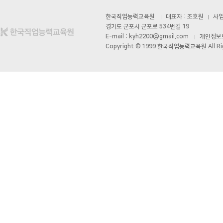
- 표시․광고에 관한 기록 : 6월
한국직업능력교육원
대표자 : 조호원
사업자
경기도 군포시 군포로 534번길 19
- 계약 또는 청약철회, 대금결제
E-mail : kyh2200@gmail.com
개인정보보호
Copyright © 1999 한국직업능력교육원 All Rig
- 소비자 불만 또는 분쟁처리에 
■ 이용자의 권리․의무 및 행
1. 이용자는 교육원에 대해 언
리를 행사할 수 있습니다.
1) 개인정보 열람요구
2) 오류 등이 있을 경우 정정 
3) 삭제요구
4) 처리정지 요구