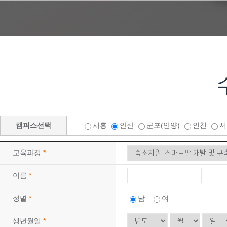
09
29
(기계설계제작)3D CAD/CAM 기계제품설계…
10
10
전기기능사 자격증(실기)
09
12
마스터캠(Mastercam) 2D 기초(X8)
10
24
CNC선반(프로그래밍(수기)/조작) 가공 기초
08
22
(지게차운전) 지게차운전 기능사 실기(속성반)…
08
23
(지게차운전) 지게차운전 기능사 실기(속성반)…
10
16
실내인테리어(건축목공+바닥재+필름+도장)시공 …
10
03
[주말반] 26년 4회차 시험대비 전기기능사 …
캠퍼스선택
시흥
안산
군포(안양)
인천
10
01
26년 4회차 시험대비 전기기능사 실기 자격취…
교육과정
*
08
31
아파트 공동주택(홍진XP-ERP) 경리실무(F…
12
21
[8기] 현업에서 바로 통하는 자바 풀스택 &…
이름
*
09
21
(전기시스템제어) 전기자동제어 운영 실무(시퀀…
성별
*
남
여
09
30
['27년 1회차 시험 완벽 대비] 전기기능사…
생년월일
*
08
24
숙소가능! (AI)네트워크 보안 실무(모의해킹…