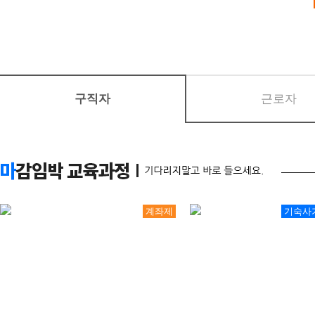
교육원은 다음의 목적을 위하여
11
19
[2027년 1회차 대비] 전기기능사 필기 자…
개인정보는 다음의 목적 이외의
08
29
머시닝센터(프로그래밍(수기)/조작) 가공 기초
변경될 시에는 사전동의를 구할
08
11
(열·냉동기계) 공조냉동기계+에너지관리기능사 …
08
20
생성형 AI 융합 3D기계설계(오토캐드·인벤터…
1. 홈페이지 회원 가입 및 관리
구직자
근로자
08
24
아파트경리&서무(전산회계1급, 홍진XP-ERP…
회원 가입의사 확인, 회원제 서
08
08
오토캐드(AutoCAD) 입문
격 유지․관리, 제한적 본인확
11
02
[2026년 4회차 대비] 전기기능사 실기 자…
용 방지, 만 14세 미만 아동
09
21
[2026년 4회차 대비] 전기기능사 실기 자…
08
10
확인, 각종 고지․통지, 고충
[2026년 3회차 대비] 전기기능사 실기 자…
계좌제
기숙사
08
04
(기계설계제작)기계설계(오토캐드,3D인벤터)및…
2. 마케팅 및 광고에 활용 신규
08
24
AI기반 웹 보안 진단 및 자동화실무[모의해킹…
보 전달, 접속 빈도 파악 또는
08
25
[2026년 4회차 대비]전기기능사 자격취득과…
3. 기타 교육 서비스 제공, 가
10
17
[AI스튜디오X프리미어] 유튜브 숏폼 영상콘텐…