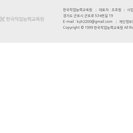
- 표시․광고에 관한 기록 : 6월
한국직업능력교육원
대표자 : 조호원
사업자
경기도 군포시 군포로 534번길 19
- 계약 또는 청약철회, 대금결제
E-mail : kyh2200@gmail.com
개인정보보호
Copyright © 1999 한국직업능력교육원 All Rig
- 소비자 불만 또는 분쟁처리에 
■ 이용자의 권리․의무 및 행
1. 이용자는 교육원에 대해 언
리를 행사할 수 있습니다.
1) 개인정보 열람요구
2) 오류 등이 있을 경우 정정 
3) 삭제요구
4) 처리정지 요구