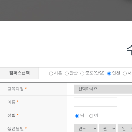
09
29
(기계설계제작)3D CAD/CAM 기계제품설계…
10
10
전기기능사 자격증(실기)
09
12
마스터캠(Mastercam) 2D 기초(X8)
10
24
CNC선반(프로그래밍(수기)/조작) 가공 기초
08
22
(지게차운전) 지게차운전 기능사 실기(속성반)…
08
23
(지게차운전) 지게차운전 기능사 실기(속성반)…
10
16
실내인테리어(건축목공+바닥재+필름+도장)시공 …
10
03
[주말반] 26년 4회차 시험대비 전기기능사 …
캠퍼스선택
시흥
안산
군포(안양)
인천
10
01
26년 4회차 시험대비 전기기능사 실기 자격취…
교육과정
*
08
31
아파트 공동주택(홍진XP-ERP) 경리실무(F…
12
21
[8기] 현업에서 바로 통하는 자바 풀스택 &…
이름
*
09
21
(전기시스템제어) 전기자동제어 운영 실무(시퀀…
성별
*
남
여
09
30
['27년 1회차 시험 완벽 대비] 전기기능사…
생년월일
*
08
24
숙소가능! (AI)네트워크 보안 실무(모의해킹…