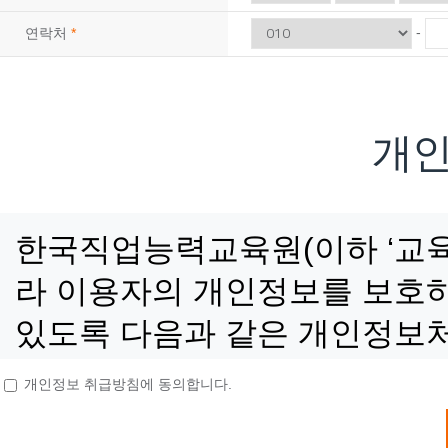
08
10
지게차운전기능사(필기·실기)자격증 취득 & <…
-
연락처
*
08
06
(지게차운전) 지게차운전 기능사 실기(속성반)…
09
02
3D CAD/CAM 엔지니어 양성 과정 <br…
08
13
(내선공사)전기시설안전관리자 및 전기기능사 취…
개
09
05
공조냉동기계산업기사 자격증 실기(작업형)
08
24
(기업맞춤) 특수용접(알곤(TIG) + CO₂…
12
07
[2027년 1회차 대비] 전기기능사필기+실기…
한국직업능력교육원(이하 ‘교육
11
27
타일+방수기능사 자격증 취득 & 친환경 욕실 …
라 이용자의 개인정보를 보호하
11
21
전기내선공사 기초실무
있도록 다음과 같은 개인정보
10
10
[2026년 4회차 대비] 전기기능사 실기 자…
10
24
[2027년 1회차 대비] 전기기능사 필기 자…
개인정보 취급방침에 동의합니다.
10
31
[2027년 1회차 대비]전기기능사 자격취득과…
■ 개인정보의 수집 및 이용목
09
19
[2026년 4회차 대비]전기기능사 자격취득과…