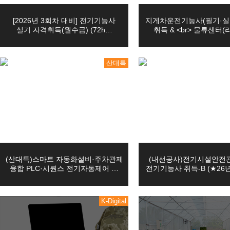
10
03
확인, 분쟁 조정을 위한 기록 
마스터캠(Master CAM) 3D 입문
[2026년 3회차 대비] 전기기능사
지게차운전기능사(필기·실
08
05
(전기시스템제어)자동화설비 정밀 서보제어 실무…
실기 자격취득(월수금) (72h…
취득 & <br> 물류센터(
08
22
PLC 제어실무
교육원은 위에 명시한 목적을 
08
22
오토캐드(AutoCAD) 2D 기초(ver.2…
산대특
습니다.
12
02
(밀링(머시닝센타))기계설계가공(오토캐드2D,…
10
19
[7기] 현업에서 바로 통하는 자바 풀스택 &…
08
12
(산대특)스마트 자동화설비·주차관제 융합 PL…
1. 수집항목: 이름, 성별, 생년
03
08
[일반고]실내건축 인테리어 시공 실무자 양성(…
2. 수집방법: 홈페이지
03
08
[일반고]멀티미디어 스마트앱 & 영상 및 그래…
3. 서비스 이용과정이나 사업 
(산대특)스마트 자동화설비·주차관제
(내선공사)전기시설안전
03
08
[일반고]스마트 전기내선공사 실무자 양성(전기…
융합 PLC·시퀀스 전기자동제어 …
전기기능사 취득-B (★26
쿠키, 접속 IP정보, 기기정보
08
22
오토캐드(AutoCAD 2D)실무
08
22
인벤터를 활용한 3D형상모델링
K-Digital
수집 가능
08
22
마스터캠(Mastercam)2D실무