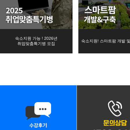
08
22
CNC선반프로그래밍&CNC가공실무
■ 개인정보의 처리 및 보유기
08
22
머시닝센터 프로그래밍&MCT조작실무
1. 교육원은 법령에 따른 개
08
19
26년 4회차 전기기능사 필기+실기 자격취득 …
09
12
인정보를 수집 시에 동의받은
AI를 활용한 맞춤 챗봇 개발
숙소지원 가능 ! 2026년
숙소지원! 스마트팜 개발 
09
19
초보자도 가능한 AI를 활용한 업무 자동화
취업맞춤특기병 모집
를 처리․보유합니다.
08
12
DIY! 가구 디자인+설계 & 제작 실무 <b…
2. 교육원은 회원의 탈퇴에도
09
02
[2026년 4회차 대비] 전기기능사필기+실기…
해 별도로 정한 경우에는 해당
09
30
ERP정보관리(물류/생산/회계/인사) + 전산…
08
31
3. 각각의 개인정보 처리 및 
[6기] 현업에서 바로 통하는 자바 풀스택 &…
08
24
숙소지원! AI·IoT MCU 임베디드 펌웨어…
1) 홈페이지 회원 가입 및 관
09
17
(기계설계제작)기계설계(오토캐드,3D인벤터)및…
다만, 다음의 사유에 해당하는
08
22
(고급_NX10버전) UG/NX를 활용한 3D…
a. 관계 법령 위반에 따른 수
09
01
★응시자격 제한 無★ (과정평가형자격) 일반기…