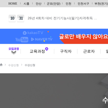
12
28
UG/NX기반 자동차 및 그린패키징 금형설계/…
HOME
시흥
안산
군포(안양)
인천
인천서구
부천(전기)
09
21
지게차운전기능사(필기+실기) 자격증 취득 & …
10
31
26년 4회차 대비 전기기능사(필기)자격취득 …
10
06
26년 4회차 대비 전기기능사 (실기) 야간반…
10
03
26년 4회차 대비 전기기능사 (실기) 주말반…
10
11
건축목공기능사 실기(단기)
10
31
건축도장기능사 실기(단기)
교육과정
구직자
근로자
09
29
(내선공사)전기기능사(필기/실기)취득및전기내선…
수강신청
수강신청
08
29
[토요일] 아파트 공동주택(홍진XP-ERP)경…
10
17
범용 선반&밀링 가공 실무(입문)
10
03
CNC선반 기계조작 입문
10
03
마스터캠(Master CAM) 2D 입문
10
10
가스텅스텐아크(TIG/알곤)용접기능사 자격증(…