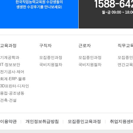
조사 종료 시까지
10
10
PLC제어실무
11
09
아파트경리(홍진XP-ERP)+ERP(회계/인사…
b. 홈페이지 이용에 따른 채
09
10
(전기시스템제어)PLC,HMI,시퀀스 자동제어…
정산 시까지
08
24
숙소지원! 스마트팜 개발 및 구축
2) 교육신청 및 상담 : 보존
11
17
AI를 활용한 AI보안 모델개발
교육과정
구직자
근로자
직무교
방침에 의하여 일정기간 동안 
09
29
AI & IOT 로봇 개발
기계공학과
모집중인과정
모집중인과정
모집중인
08
24
숙소지원 가능 ! 2026년 취업맞춤특기병 모…
- 보존기간 : 5년
IT·정보보안
국비지원절차
국비지원절차
연간교육
03
05
전기공사·제어
전동 입식지게차(리치) 연습 과정
3) 재화 또는 서비스 제공 :
회계·ERP·물류
02
21
[평일반]굴삭기(3톤미만) 면허취득 과정
3D프린터·디자인
시까지
02
21
[주말반]굴삭기(3톤미만) 면허취득 과정
용접·공조냉동
다만, 다음의 사유에 해당하는
건축·건설
01
31
[평일반]지게차(3톤미만) 면허취득 과정
01
31
a. 「전자상거래 등에서의 소
[주말반]지게차(3톤미만) 면허취득 과정
이용약관
개인정보취급방침
모집중인교육과정
취업지원센
03
05
지게차 운전기능사 실기과정
계약내용 및 이행 등 거래에 관
12
28
UG/NX기반 자동차 및 그린패키징 금형설계/…