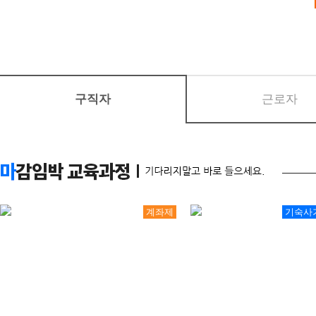
교육원은 다음의 목적을 위하여
11
19
[2027년 1회차 대비] 전기기능사 필기 자…
개인정보는 다음의 목적 이외의
08
29
머시닝센터(프로그래밍(수기)/조작) 가공 기초
변경될 시에는 사전동의를 구할
08
11
(열·냉동기계) 공조냉동기계+에너지관리기능사 …
08
20
생성형 AI 융합 3D기계설계(오토캐드·인벤터…
1. 홈페이지 회원 가입 및 관리
구직자
근로자
08
24
아파트경리&서무(전산회계1급, 홍진XP-ERP…
회원 가입의사 확인, 회원제 서
08
08
오토캐드(AutoCAD) 입문
격 유지․관리, 제한적 본인확
11
02
[2026년 4회차 대비] 전기기능사 실기 자…
용 방지, 만 14세 미만 아동
09
21
[2026년 4회차 대비] 전기기능사 실기 자…
08
10
확인, 각종 고지․통지, 고충
[2026년 3회차 대비] 전기기능사 실기 자…
계좌제
기숙사
08
04
(기계설계제작)기계설계(오토캐드,3D인벤터)및…
2. 마케팅 및 광고에 활용 신규
08
24
AI기반 웹 보안 진단 및 자동화실무[모의해킹…
보 전달, 접속 빈도 파악 또는
08
25
[2026년 4회차 대비]전기기능사 자격취득과…
3. 기타 교육 서비스 제공, 가
10
17
[AI스튜디오X프리미어] 유튜브 숏폼 영상콘텐…