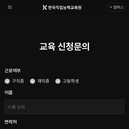
+ 캠퍼스
교육 신청문의
근로여부
구직중
재직중
고등학생
이름
연락처