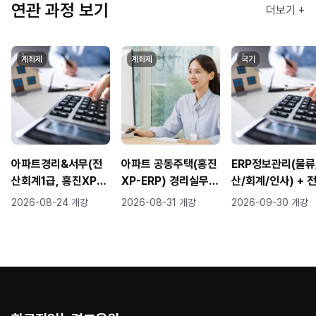
연관 과정 보기
더보기 +
계좌제
계좌제
국기
아파트경리&서무(전
아파트 공동주택(홍진
ERP정보관리(물류
산회계1급, 홍진XP-E
XP-ERP) 경리실무(F
산/회계/인사) + 
RP) 실무자 양성
AT1급,TAT2급 자격
세무회계 실무 &
2026-08-24 개강
2026-08-31 개강
2026-09-30 개강
취득)
자격증 취득 과정