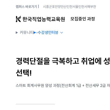
캠퍼스 바로가기 |
시흥
군포안양
안산
인천
서울
인천서해
부천
모집중인 과정
커뮤니티
수강생인터뷰
경력단절을 극복하고 취업에 성
선택!
스마트 회계사무원 양성 과정(전산회계 1급 + 전산세무 2급 자격