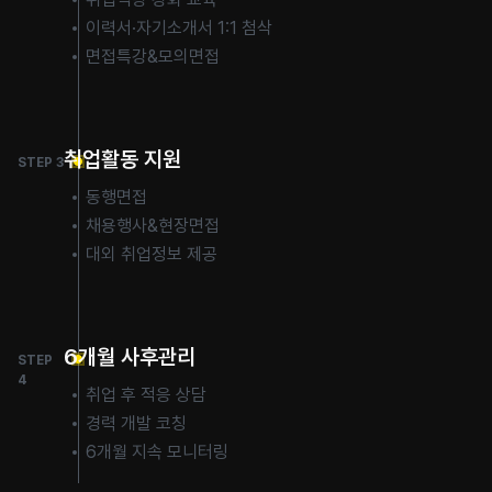
이력서·자기소개서 1:1 첨삭
면접특강&모의면접
취업활동 지원
STEP 3
동행면접
채용행사&현장면접
대외 취업정보 제공
6개월 사후관리
STEP
4
취업 후 적응 상담
경력 개발 코칭
6개월 지속 모니터링