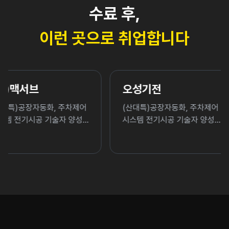
수료 후,
이런 곳으로 취업합니다
오성기전
(주)레스트
어
(산대특)공장자동화, 주차제어
(산대특)공장자동
성
시스템 전기시공 기술자 양성
시스템 전기시공 
과정
과정