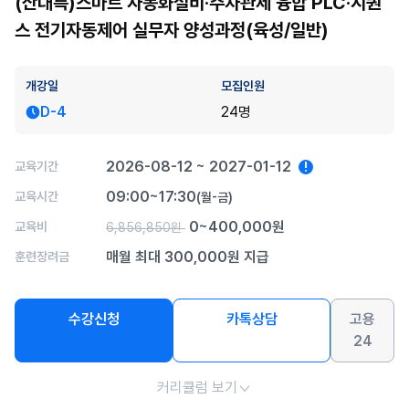
(산대특)스마트 자동화설비·주차관제 융합 PLC·시퀀
스 전기자동제어 실무자 양성과정(육성/일반)
개강일
모집인원
D-4
24명
2026-08-12 ~ 2027-01-12
교육기간
!
09:00~17:30
교육시간
(월-금)
0~400,000원
교육비
6,856,850원
매월 최대 300,000원 지급
훈련장려금
수강신청
카톡상담
고용
24
커리큘럼 보기