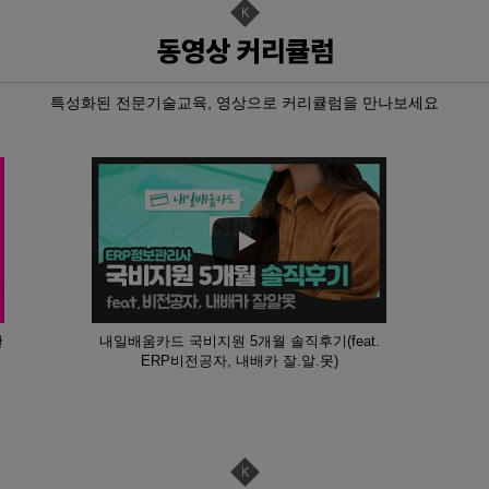
 가공 기초
지관리기능사 …
드·인벤터…
특성화된 전문기술교육, 영상으로 커리큘럼을 만나보세요
P-ERP…
기 자…
기 자…
기 자…
D인벤터)및…
한
내일배움카드 국비지원 5개월 솔직후기(feat.
[모의해킹…
ERP비전공자, 내배카 잘.알.못)
자격취득과…
폼 영상콘텐…