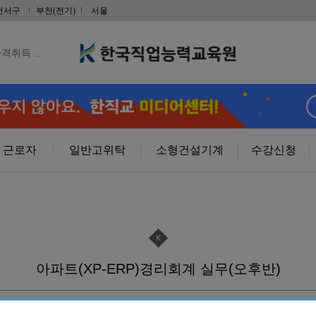
금형설계/…
천서구
부천(전기)
서울
 취득 & …
자격취득 …
 야간반…
 주말반…
근로자
일반고위탁
소형건설기계
수강신청
취득및전기내선…
RP)경…
아파트(XP-ERP)경리회계 실무(오후반)
사 자격증(…