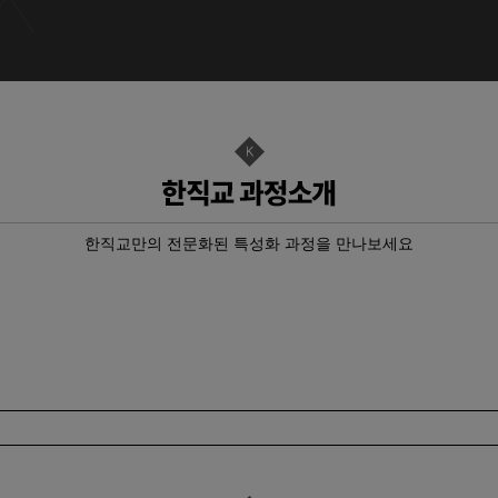
취득 & <…
br…
전기기능사 취…
작업형)
O₂…
기+실기…
한직교만의 전문화된 특성화 과정을 만나보세요
경 욕실 …
기 자…
기 자…
자격취득과…
자격취득과…
기 자…