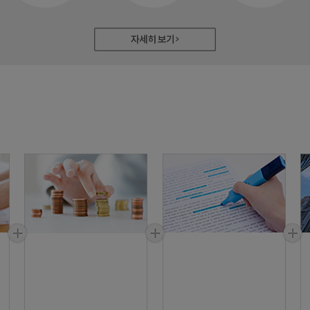
계/인사…
 자동제어…
특기병 모…
과정
과정
과정
과정
~금)