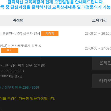
계제품설계…
클릭하신 교육과정의 현재 모집일정을 안내해드립니다.
항목 중 관심과정을 클릭하시면 교육상세내용 및 과정문의가 가능
과정명
교육기간
가공 기초
홍진XP-ERP) 실무자 양성
계좌제
26-08-24 ~ 26-10-
기(속성반)…
기(속성반)…
032
인사) + 전산세무회계 실무 &
26-09-30 ~ 27-02-
+도장)시공 …
국기
기능사 …
온라
P-ERP)경리회계 실무(오후반)
실기 자격취…
08~2026-08-13
실무(F…
6:30/23일/월-금
카카
스택 &…
0원 / 정부지원금:298,480원
 실무(시퀀…
어도 수강이 가능한 입문과정입니다.
기능사…
(모의해킹…