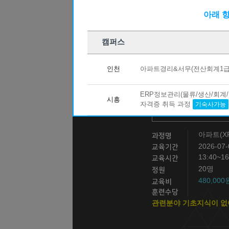
09
29
(기계설계제작)3D CAD/CAM 기
아래 
10
10
전기기능사 자격증(실기)
구직자
09
12
마스터캠(Mastercam) 2D 기초(X8)
캠퍼스
10
24
CNC선반(프로그래밍(수기)/조작) 
08
22
인천
아파트경리&서무(전산회계1급, 
(지게차운전) 지게차운전 기능사 실
08
23
(지게차운전) 지게차운전 기능사 실
ERP정보관리(물류/생산/회계/
시흥
10
16
자격증 취득 과정
실내인테리어(건축목공+바닥재+필름
기숙사가능
10
03
[주말반] 26년 4회차 시험대비 전기
아파트(X
과정명
10
01
26년 4회차 시험대비 전기기능사 
2026-07-
교육기간
08
31
아파트 공동주택(홍진XP-ERP) 경리
13:40~1
교육시간
20명
정원
12
21
[8기] 현업에서 바로 통하는 자바 풀
480,00
교육비
09
21
(전기시스템제어) 전기자동제어 운영
훈련수당
관련분야 기초지식이 없
09
30
['27년 1회차 시험 완벽 대비] 전기
08
24
숙소가능! (AI)네트워크 보안 실무