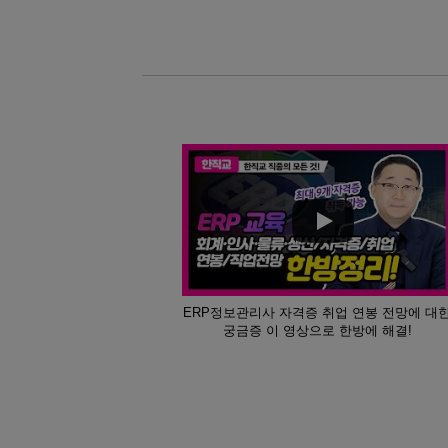
08
29
머시닝센터(프로그래밍(수기)/조작)
08
11
(열·냉동기계) 공조냉동기계+에너
08
20
생성형 AI 융합 3D기계설계(오토캐
08
24
아파트경리&서무(전산회계1급, 홍진X
08
08
오토캐드(AutoCAD) 입문
11
02
[2026년 4회차 대비] 전기기능사 실
09
21
[2026년 4회차 대비] 전기기능사 실
08
10
[2026년 3회차 대비] 전기기능사 실
08
04
(기계설계제작)기계설계(오토캐드,3
ERP정보관리사 자격증 취업 연봉 전망에 대
08
24
AI기반 웹 보안 진단 및 자동화실무
궁금증 이 영상으로 한방에 해결!
08
25
[2026년 4회차 대비]전기기능사 
10
17
[AI스튜디오X프리미어] 유튜브 숏
10
03
마스터캠(Master CAM) 3D 입문