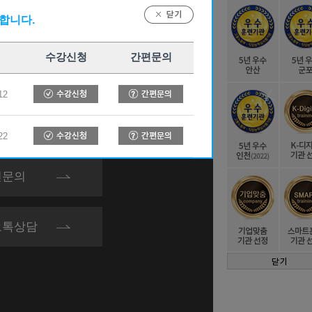
합니다.
인천캠퍼스
수강신청
간편문의
12
-865-1616
22
인문의
오톡상담