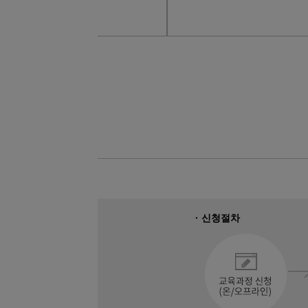
08
22
머시닝센터 프로그래밍&MCT조작
08
19
26년 4회차 전기기능사 필기+실기 
09
12
AI를 활용한 맞춤 챗봇 개발
09
19
초보자도 가능한 AI를 활용한 업무 
08
12
DIY! 가구 디자인+설계 & 제작 실무 
09
02
[2026년 4회차 대비] 전기기능사필
09
30
ERP정보관리(물류/생산/회계/인사) 
08
31
[6기] 현업에서 바로 통하는 자바 풀
08
24
숙소지원! AI·IoT MCU 임베디드 
09
17
(기계설계제작)기계설계(오토캐드,3
· 신청절차
08
22
(고급_NX10버전) UG/NX를 활용한 
09
01
★응시자격 제한 無★ (과정평가형자
10
10
PLC제어실무