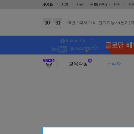
12
28
UG/NX기반 자동차 및 그린패키징 
HOME
시흥
안산
군포(안양)
인천
인
09
21
지게차운전기능사(필기+실기) 자격증
10
31
26년 4회차 대비 전기기능사(필기)
10
06
26년 4회차 대비 전기기능사 (실기)
10
03
26년 4회차 대비 전기기능사 (실기)
10
11
건축목공기능사 실기(단기)
10
31
건축도장기능사 실기(단기)
교육과정
구직자
09
29
(내선공사)전기기능사(필기/실기)
08
29
[토요일] 아파트 공동주택(홍진XP-E
10
17
범용 선반&밀링 가공 실무(입문)
10
03
CNC선반 기계조작 입문
10
03
마스터캠(Master CAM) 2D 입문
10
10
가스텅스텐아크(TIG/알곤)용접기능