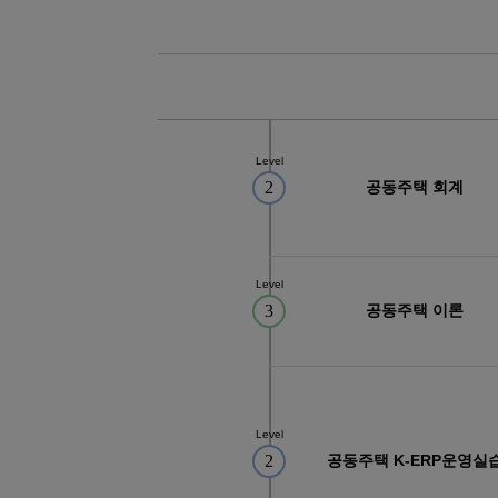
08
05
(전기시스템제어)자동화설비 정밀 
08
22
PLC 제어실무
08
22
오토캐드(AutoCAD) 2D 기초(ver.2
12
02
(밀링(머시닝센타))기계설계가공(오
Level
10
19
[7기] 현업에서 바로 통하는 자바 풀
2
공동주택 회계
08
12
(산대특)스마트 자동화설비·주차관제
03
08
[일반고]실내건축 인테리어 시공 실
03
08
[일반고]멀티미디어 스마트앱 & 영상
Level
3
공동주택 이론
03
08
[일반고]스마트 전기내선공사 실무자
08
22
오토캐드(AutoCAD 2D)실무
08
22
인벤터를 활용한 3D형상모델링
08
22
마스터캠(Mastercam)2D실무
Level
2
공동주택 K-ERP운영실
08
22
CNC선반프로그래밍&CNC가공실무