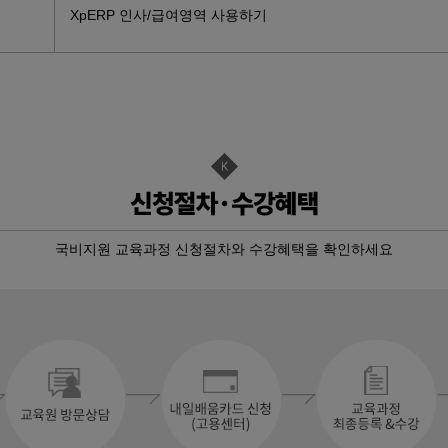
실무
XpERP 인사/급여영역 사용하기
자격취득 …
자동화
<b…
기+실기…
+ 전산…
스택 &…
국비지원 교육과정 신청절차와 수강혜택을 확인하세요
펌웨어…
D인벤터)및…
3D…
격) 일반기…