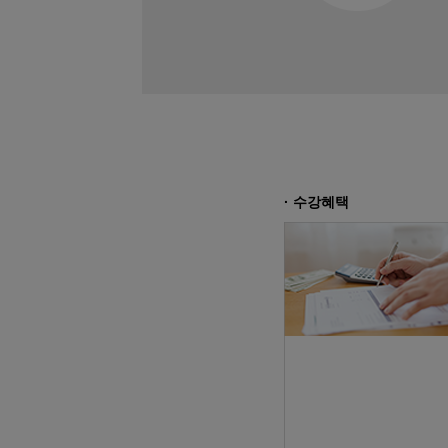
11
09
아파트경리(홍진XP-ERP)+ERP(회
09
10
(전기시스템제어)PLC,HMI,시퀀스
08
24
숙소지원! 스마트팜 개발 및 구축
11
17
AI를 활용한 AI보안 모델개발
09
29
AI & IOT 로봇 개발
08
24
숙소지원 가능 ! 2026년 취업맞춤
· 수강혜택
03
05
전동 입식지게차(리치) 연습 과정
02
21
[평일반]굴삭기(3톤미만) 면허취득 
02
21
[주말반]굴삭기(3톤미만) 면허취득 
01
31
[평일반]지게차(3톤미만) 면허취득 
01
31
[주말반]지게차(3톤미만) 면허취득 
03
05
지게차 운전기능사 실기과정
08
27
4회차 전기기능사 필기 자격취득 (월