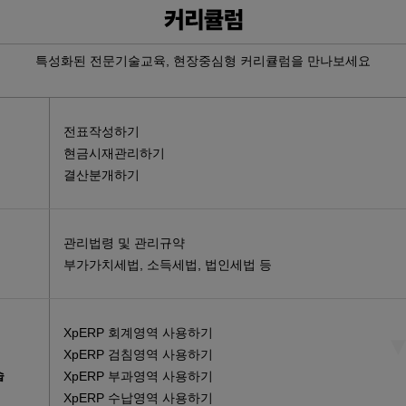
서보제어 실무…
특성화된 전문기술교육, 현장중심형 커리큘럼을 만나보세요
…
토캐드2D,…
전표작성하기
스택 &…
현금시재관리하기
 융합 PL…
결산분개하기
무자 양성(…
 및 그래…
관리법령 및 관리규약
 양성(전기…
부가가치세법, 소득세법, 법인세법 등
XpERP 회계영역 사용하기
XpERP 검침영역 사용하기
습
XpERP 부과영역 사용하기
XpERP 수납영역 사용하기