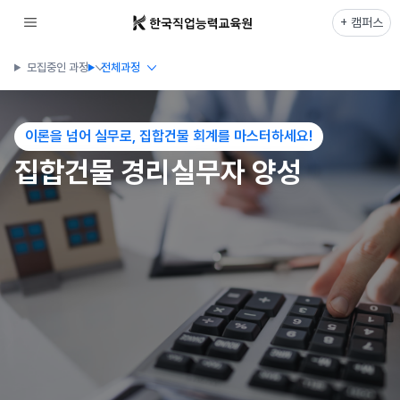
+ 캠퍼스
모집중인 과정
전체과정
이론을 넘어 실무로, 집합건물 회계를 마스터하세요!
집합건물 경리실무자 양성
인천캠퍼스
집합건물 경리실무자 양성(오후반)
개강일
모집인원
06-05까지 접수
20명