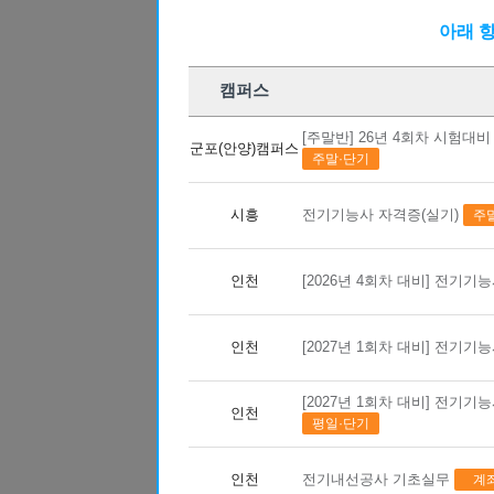
10
10
전기기능사 자격증(실기)
아래 
09
12
마스터캠(Mastercam) 2D 기초(X8)
근로자
10
24
CNC선반(프로그래밍(수기)/조작) 
캠퍼스
08
22
(지게차운전) 지게차운전 기능사 실
[주말반] 26년 4회차 시험
08
23
군포(안양)캠퍼스
(지게차운전) 지게차운전 기능사 실
주말·단기
10
16
실내인테리어(건축목공+바닥재+필름
시흥
전기기능사 자격증(실기)
주
10
03
[주말반] 26년 4회차 시험대비 전기
10
01
26년 4회차 시험대비 전기기능사 
인천
[2026년 4회차 대비] 전기기
과정명
08
31
아파트 공동주택(홍진XP-ERP) 경리
2
교육기간
12
21
[8기] 현업에서 바로 통하는 자바 풀
0
교육시간
인천
[2027년 1회차 대비] 전기
2
정원
09
21
(전기시스템제어) 전기자동제어 운영
4
수강료
[2027년 1회차 대비] 전기기
09
30
인천
['27년 1회차 시험 완벽 대비] 전기
2
근로자카드지원금
평일·단기
3
사업주환급금
08
24
숙소가능! (AI)네트워크 보안 실무
휴강일
0
인천
전기내선공사 기초실무
계
08
10
지게차운전기능사(필기·실기)자격증 