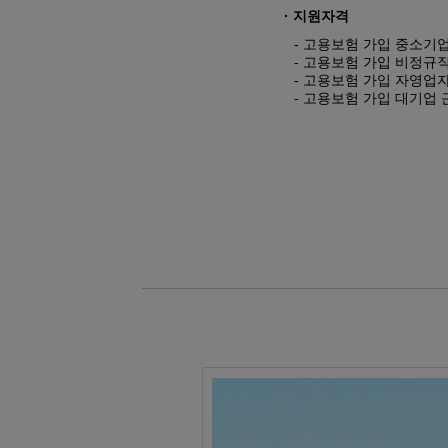
11
09
아파트경리(홍진XP-ERP)+ERP(회
· 지원자격
09
10
(전기시스템제어)PLC,HMI,시퀀스
- 고용보험 가입 중소기
- 고용보험 가입 비정규
08
24
숙소지원! 스마트팜 개발 및 구축
- 고용보험 가입 자영업
- 고용보험 가입 대기업 
11
17
AI를 활용한 AI보안 모델개발
09
29
AI & IOT 로봇 개발
08
24
숙소지원 가능 ! 2026년 취업맞춤
03
05
전동 입식지게차(리치) 연습 과정
02
21
[평일반]굴삭기(3톤미만) 면허취득 
02
21
[주말반]굴삭기(3톤미만) 면허취득 
01
31
[평일반]지게차(3톤미만) 면허취득 
01
31
[주말반]지게차(3톤미만) 면허취득 
03
05
지게차 운전기능사 실기과정
12
28
UG/NX기반 자동차 및 그린패키징 