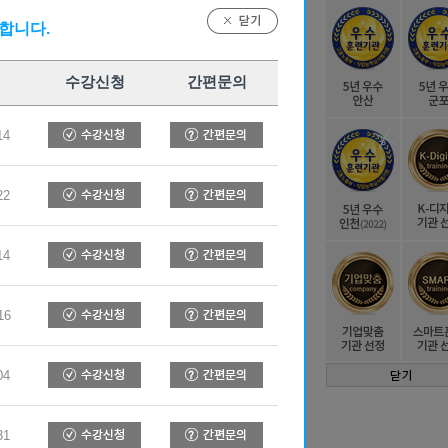
합니다.
군포(안양)캠퍼스
수강신청
간편문의
14
-397-4474
22
인문의
14
16
오톡상담
04
31