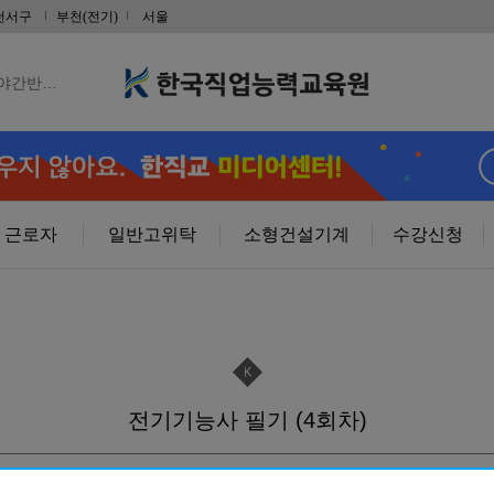
 취득 & …
천서구
부천(전기)
서울
자격취득 …
 야간반…
 주말반…
취득및전기내선…
근로자
일반고위탁
소형건설기계
수강신청
RP)경…
전기기능사 필기 (4회차)
사 자격증(…
계제품설계…