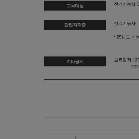
전기기능사 
교육대상
08
29
머시닝센터(프로그래밍(수기)/조작)
08
11
(열·냉동기계) 공조냉동기계+에너
전기기능사
관련자격증
08
20
생성형 AI 융합 3D기계설계(오토캐
* 25년도 기능사
08
24
아파트경리&서무(전산회계1급, 홍진X
(실기 원서접수
08
08
오토캐드(AutoCAD) 입문
11
02
[2026년 4회차 대비] 전기기능사 실
교육일정 : 202
기타공지
2025. 07.
09
21
[2026년 4회차 대비] 전기기능사 실
08
10
[2026년 3회차 대비] 전기기능사 실
08
04
(기계설계제작)기계설계(오토캐드,3
08
24
AI기반 웹 보안 진단 및 자동화실무
08
25
[2026년 4회차 대비]전기기능사 
10
17
[AI스튜디오X프리미어] 유튜브 숏
10
03
마스터캠(Master CAM) 3D 입문