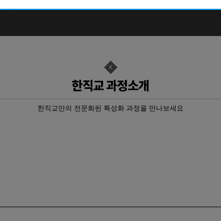
기(속성반)…
br…
전기기능사 취…
작업형)
O₂…
기+실기…
한직교만의 전문화된 특성화 과정을 만나보세요
경 욕실 …
기 자…
기 자…
자격취득과…
자격취득과…
기 자…