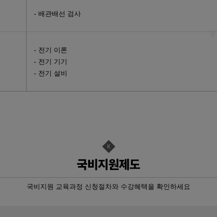
서보제어 실무…
- 배관배선 검사
…
- 전기 이론
토캐드2D,…
- 전기 기기
- 전기 설비
스택 &…
 융합 PL…
무자 양성(…
 및 그래…
 양성(전기…
국비지원 교육과정 신청절차와 수강혜택을 확인하세요