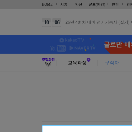
09
21
지게차운전기능사(필기+실기) 자격증
HOME
시흥
안산
군포(안양)
인천
인
10
31
26년 4회차 대비 전기기능사(필기)
10
06
26년 4회차 대비 전기기능사 (실기)
10
03
26년 4회차 대비 전기기능사 (실기)
10
11
건축목공기능사 실기(단기)
10
31
건축도장기능사 실기(단기)
09
29
(내선공사)전기기능사(필기/실기)
교육과정
구직자
08
29
[토요일] 아파트 공동주택(홍진XP-E
10
17
범용 선반&밀링 가공 실무(입문)
10
03
CNC선반 기계조작 입문
10
03
마스터캠(Master CAM) 2D 입문
10
10
가스텅스텐아크(TIG/알곤)용접기능
09
29
(기계설계제작)3D CAD/CAM 기