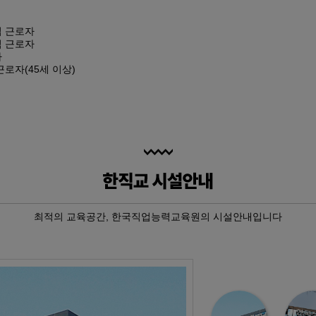
계/인사…
 자동제어…
업 근로자
직 근로자
자
근로자(45세 이상)
특기병 모…
과정
과정
최적의 교육공간, 한국직업능력교육원의 시설안내입니다
과정
과정
금형설계/…