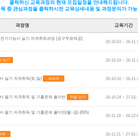
클릭하신 교육과정의 현재 모집일정을 안내해드립니다.
항목 중 관심과정을 클릭하시면 교육상세내용 및 과정문의가 가능
가공 기초
과정명
교육기간
기(속성반)…
대비 전기기능사 실기 자격취득과정 [공구무료제공]
26-10-03 ~ 26-11-
기(속성반)…
+도장)시공 …
031
말·단기
26-10-10 ~ 26-11-
기능사 …
실기 자격취…
온라
능사 실기 자격취득(토,일)
계좌제
26-10-10 ~ 26-11-
전기기능사 필기 (4회차)
실무(F…
025-07-12~2025-09-20
스택 &…
9:30~16:40/9일/토
기능사 필기 자격취득 및 기출문제 풀이반
주말·단기
26-10-24 ~ 27-01-
카카
0명
 실무(시퀀…
80,000원
능사 필기 자격취득 및 기출문제 풀이반(월~금) (82h)
기능사…
26,050원
26-11-19 ~ 26-12-
69,900원
(모의해킹…
8/02, 08/16
좌제
26-11-21 ~ 27-01-
취득 & <…