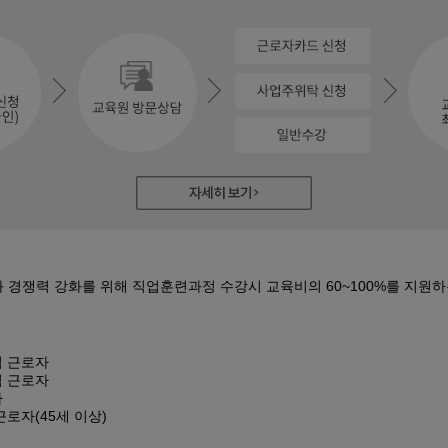
실무
자격취득 …
자동화
<b…
기+실기…
+ 전산…
스택 &…
펌웨어…
경쟁력 강화를 위해 직업훈련과정 수강시 교육비의 60~100%를 지원하
D인벤터)및…
3D…
업 근로자
직 근로자
격) 일반기…
자
근로자(45세 이상)