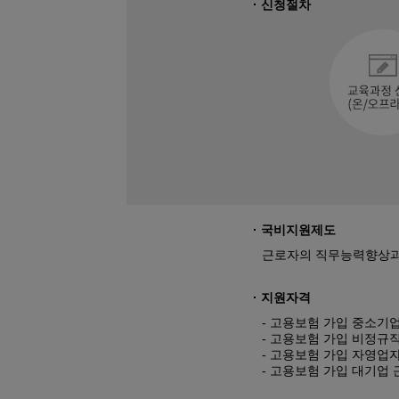
· 신청절차
08
22
머시닝센터 프로그래밍&MCT조작
08
19
26년 4회차 전기기능사 필기+실기 
09
12
AI를 활용한 맞춤 챗봇 개발
09
19
초보자도 가능한 AI를 활용한 업무 
08
12
DIY! 가구 디자인+설계 & 제작 실무 
09
02
[2026년 4회차 대비] 전기기능사필
09
30
ERP정보관리(물류/생산/회계/인사) 
08
31
[6기] 현업에서 바로 통하는 자바 풀
· 국비지원제도
08
24
숙소지원! AI·IoT MCU 임베디드 
근로자의 직무능력향상과 
09
17
(기계설계제작)기계설계(오토캐드,3
· 지원자격
08
22
(고급_NX10버전) UG/NX를 활용한 
- 고용보험 가입 중소기
- 고용보험 가입 비정규
09
01
★응시자격 제한 無★ (과정평가형자
- 고용보험 가입 자영업
10
10
- 고용보험 가입 대기업 
PLC제어실무