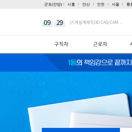
10
03
CNC선반 기계조작 입문
군포(안양)
시흥
안산
인천
서울
통
10
03
마스터캠(Master CAM) 2…
09
29
(기계설계제작)3D CAD/CAM…
08
13
(내선공사)전기시설안전관리자 및 …
08
08
오토캐드(AutoCAD) 입문
구직자
근로자
10
03
마스터캠(Master CAM) 3…
08
05
(전기시스템제어)자동화설비 정밀 …
08
22
(고급_NX10버전) UG/NX를…
12
28
UG/NX기반 자동차 및 그린패키…