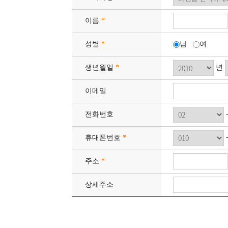
이름
*
성별
*
남
여
년
생년월일
*
이메일
전화번호
휴대폰번호
*
주소
*
상세주소