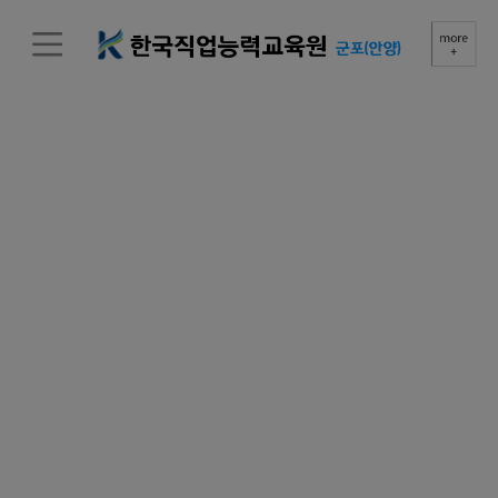
군포캠퍼스