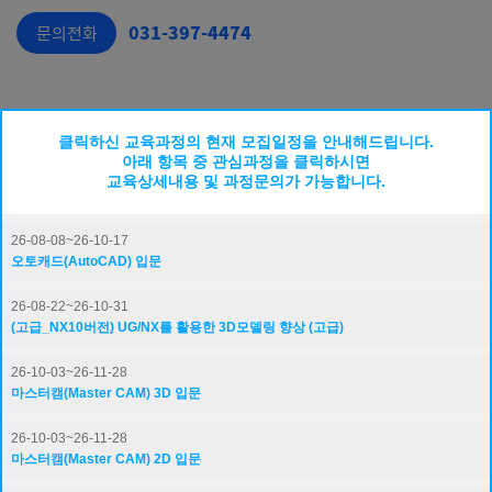
031-397-4474
문의전화
클릭하신 교육과정의 현재 모집일정을 안내해드립니다.
간편상담문의
아래 항목 중 관심과정을 클릭하시면
교육상세내용 및 과정문의가 가능합니다.
이름
26-08-08~26-10-17
오토캐드(AutoCAD) 입문
연락처
-
-
26-08-22~26-10-31
(고급_NX10버전) UG/NX를 활용한 3D모델링 향상 (고급)
문의사항
26-10-03~26-11-28
마스터캠(Master CAM) 3D 입문
(필수)개인정보 취급방침에 동의
자세히보기
26-10-03~26-11-28
문의하기
마스터캠(Master CAM) 2D 입문