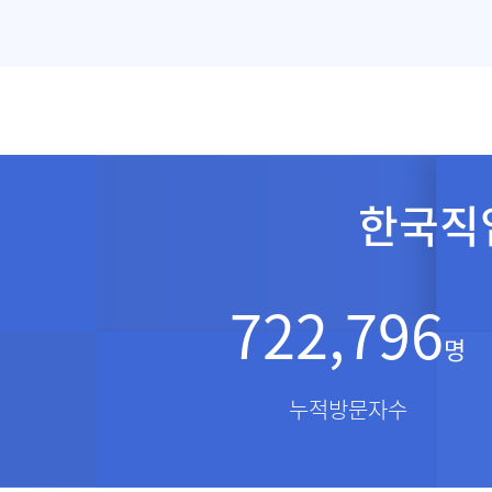
한국직
722,796
명
누적방문자수