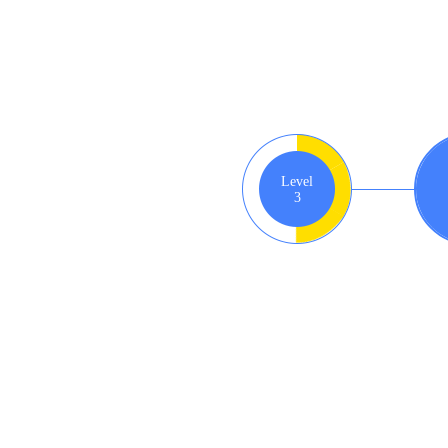
Level
3