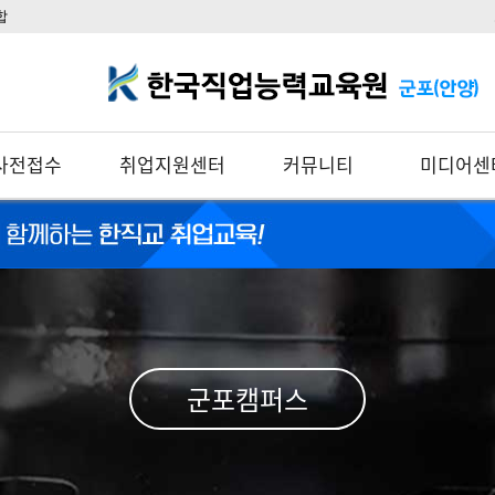
합
사전접수
취업지원센터
커뮤니티
미디어센
군포캠퍼스