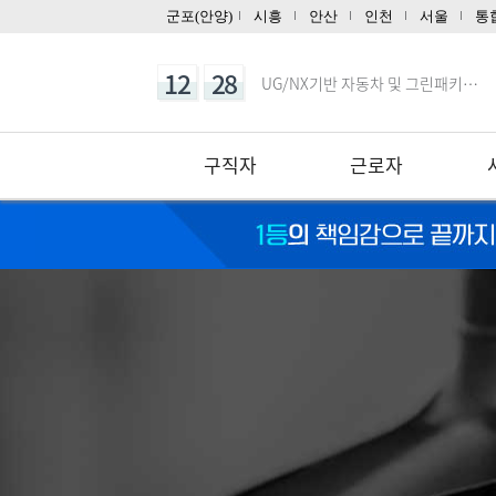
08
22
(고급_NX10버전) UG/NX를…
군포(안양)
시흥
안산
인천
서울
통
12
28
UG/NX기반 자동차 및 그린패키…
10
03
CNC선반 기계조작 입문
10
03
마스터캠(Master CAM) 2…
09
29
(기계설계제작)3D CAD/CAM…
구직자
근로자
08
13
(내선공사)전기시설안전관리자 및 …
08
08
오토캐드(AutoCAD) 입문
10
03
마스터캠(Master CAM) 3…
08
05
(전기시스템제어)자동화설비 정밀 …
08
22
(고급_NX10버전) UG/NX를…
12
28
UG/NX기반 자동차 및 그린패키…