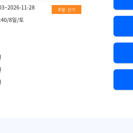
03~2026-11-28
주말·단기
6:40/8일/토
원
원
원