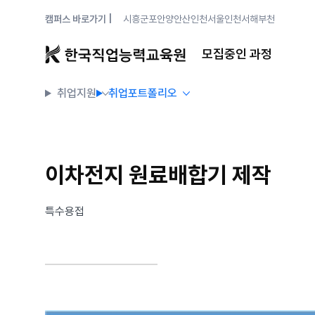
캠퍼스 바로가기 |
시흥
군포안양
안산
인천
서울
인천서해
부천
모집중인 과정
취업지원
취업포트폴리오
이차전지 원료배합기 제작
특수용접