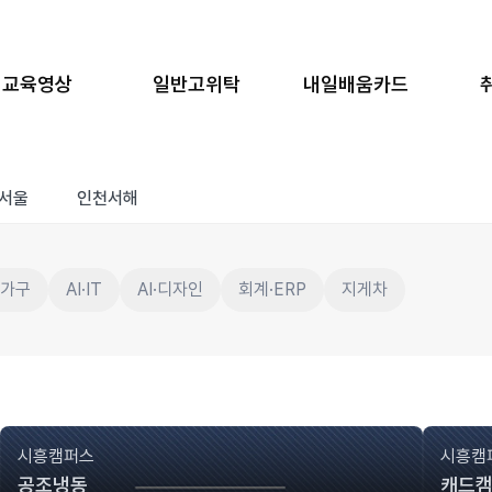
교육영상
일반고위탁
내일배움카드
서울
인천서해
·가구
AI·IT
AI·디자인
회계·ERP
지게차
시흥캠퍼스
시흥캠
공조냉동
캐드