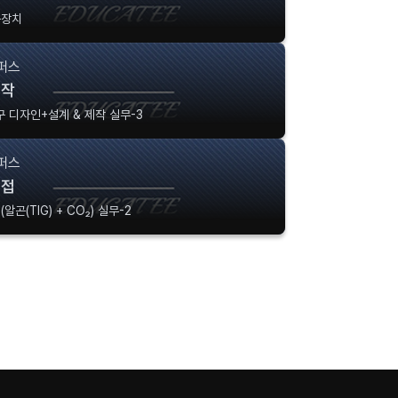
복장치
퍼스
제작
가구 디자인+설계 & 제작 실무-3
퍼스
용접
알곤(TIG) + CO₂) 실무-2