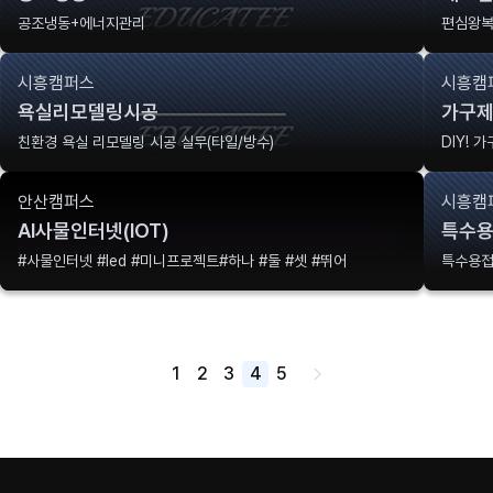
공조냉동+에너지관리
편심왕
시흥캠퍼스
시흥캠
욕실리모델링시공
가구
친환경 욕실 리모델링 시공 실무(타일/방수)
DIY! 
안산캠퍼스
시흥캠
AI사물인터넷(IOT)
특수
#사물인터넷 #led #미니프로젝트#하나 #둘 #셋 #뛰어
특수용접(
1
2
3
4
5