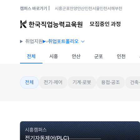
캠퍼스 바로가기 |
시흥
군포안양
안산
인천
서울
인천서해
부천
모집중인 과정
취업지원
취업포트폴리오
전체
시흥
안산
군포
인천
전체
전기·제어
기계·로봇
용접·공조
건축
시흥캠퍼스
전기자동제어(PLC)