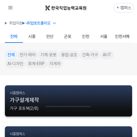
+ 캠퍼스
취업지원
취업포트폴리오
전체
시흥
안산
군포
인천
서울
인천서해
전체
전기·제어
기계·로봇
용접·공조
건축·가구
AI·IT
AI·디자인
회계·ERP
지게차
시흥캠퍼스
가구설계제작
가구 포토북(2/8)
시흥캠퍼스