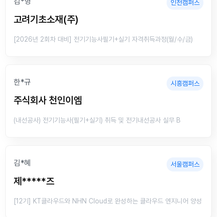
김*형
인천캠퍼스
고려기초소재(주)
[2026년 2회차 대비] 전기기능사필기+실기 자격취득과정(월/수/금)
한*규
시흥캠퍼스
주식회사 천인이엠
(내선공사) 전기기능사(필기+실기) 취득 및 전기내선공사 실무 B
김*혜
서울캠퍼스
제*****즈
[12기] KT클라우드와 NHN Cloud로 완성하는 클라우드 엔지니어 양성