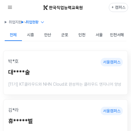
+ 캠퍼스
취업지원
취업현황
전체
시흥
안산
군포
인천
서울
인천서해
박*호
서울캠퍼스
대****술
[11기] KT클라우드와 NHN Cloud로 완성하는 클라우드 엔지니어 양성
김*라
서울캠퍼스
휴*****벌