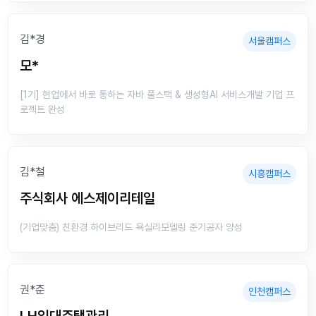
김*경
서울캠퍼스
모*
[1기] 현업에서 바로 통하는 자바 풀스택 & 생성형AI 서비스개발 기업 프
로젝트 완성
김*철
시흥캠퍼스
주식회사 에스제이리테일
(기업맞춤) 친환경 하이브리드 욕실리모델링 준기공자 양성
권*준
인천캠퍼스