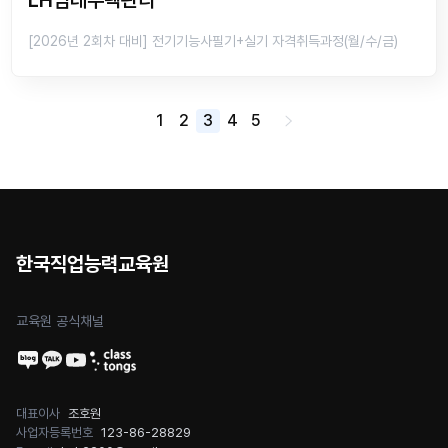
LH임대주택관리
[2026년 2회차 대비] 전기기능사필기+실기 자격취득과정(월/수/금)
1
2
3
4
5
한국직업능력교육원
교육원 공식채널
대표이사
조호원
사업자등록번호
123-86-28829