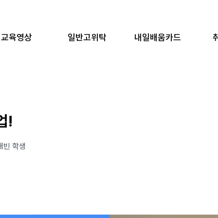
교육영상
일반고위탁
내일배움카드
업!
태빈 학생