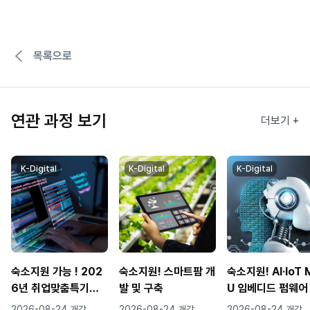
목록으로
연관 과정 보기
더보기 +
K-Digital
K-Digital
K-Digital
숙소지원 가능 ! 202
숙소지원! 스마트팜 개
숙소지원! AI·IoT 
6년 취업맞춤특기병
발 및 구축
U 임베디드 펌웨어
모집
문가 양성(STM32
2026-08-24 개강
2026-08-24 개강
2026-08-24 개강