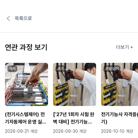
목록으로
연관 과정 보기
더보기 +
국기
국기
주말·단기
(전기시스템제어) 전
['27년 1회차 시험 완
전기기능사 자격증
기자동제어 운영 실무
벽 대비] 전기기능사
기)
(시퀀스/PLC제어, H
자격증 및 시설관리 실
2026-09-21 개강
2026-09-30 개강
2026-10-10 개강
MI 터치패널 운영, 산
무 ★수료인원 자격증