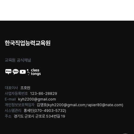
업 네트워크 운영)
취득률 100%!(24년
8월 수료과정)★
한국직업능력교육원
교육원 공식채널
대표이사
조호원
사업자등록번호
123-86-28829
E-mail
kyh2200@gmail.com
개인정보보호책임자
김영호(
kyh2200@gmail.com
,
rapier80@nate.com
)
시스템관리
홍세민(
070-4903-5732
)
주소
경기도 군포시 군포로 534번길 19