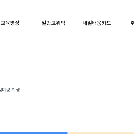
교육영상
일반고위탁
내일배움카드
김미랑 학생