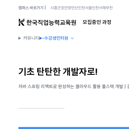
캠퍼스 바로가기 |
시흥
군포안양
안산
인천
서울
인천서해
부천
모집중인 과정
커뮤니티
수강생인터뷰
기초 탄탄한 개발자로!
자바 스프링 리액트로 완성하는 클라우드 활용 풀스택 개발 | 