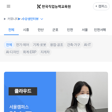
+ 캠퍼스
커뮤니티
수강생인터뷰
전체
시흥
안산
군포
인천
서울
인천서해
전체
전기·제어
기계·로봇
용접·공조
건축·가구
AI·IT
AI·디자인
회계·ERP
지게차