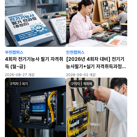
부천캠퍼스
인천캠퍼스
4회차 전기기능사 필기 자격취
[2026년 4회차 대비] 전기기
득 (월~금)
능사필기+실기 자격취득과정
(월~금/화목)
2026-08-27 개강
2026-09-02 개강
구직자 | 국기
구직자 | 계좌제