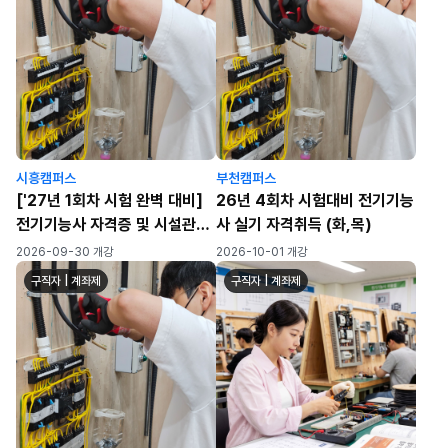
시흥캠퍼스
부천캠퍼스
['27년 1회차 시험 완벽 대비]
26년 4회차 시험대비 전기기능
전기기능사 자격증 및 시설관리
사 실기 자격취득 (화,목)
실무 ★수료인원 자격증 취득률
2026-09-30 개강
2026-10-01 개강
100%!(24년 8월 수료과
구직자 | 계좌제
구직자 | 계좌제
정)★