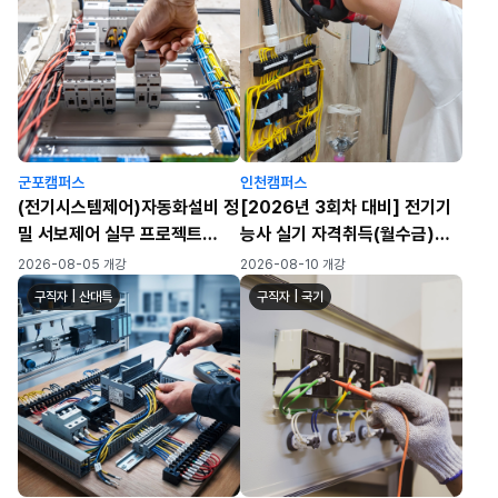
군포캠퍼스
인천캠퍼스
(전기시스템제어)자동화설비 정
[2026년 3회차 대비] 전기기
밀 서보제어 실무 프로젝트
능사 실기 자격취득(월수금)
(PLC/HMI/시퀸스)-A
(72h)
2026-08-05 개강
2026-08-10 개강
구직자 | 산대특
구직자 | 국기