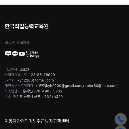
한국직업능력교육원
교육원 공식채널
대표이사
조호원
사업자등록번호
123-86-28829
E-mail
kyh2200@gmail.com
개인정보보호책임자
김영호(
kyh2200@gmail.com
,
rapier80@nate.com
)
시스템관리
홍세민(
070-4903-5732
)
주소
경기도 군포시 군포로 534번길 19
이용약관
개인정보취급방침
고객센터