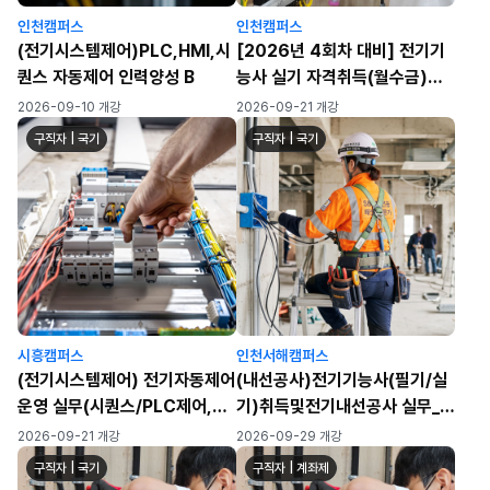
인천캠퍼스
인천캠퍼스
(전기시스템제어)PLC,HMI,시
[2026년 4회차 대비] 전기기
퀀스 자동제어 인력양성 B
능사 실기 자격취득(월수금)
(120h)
2026-09-10 개강
2026-09-21 개강
구직자 | 국기
구직자 | 국기
시흥캠퍼스
인천서해캠퍼스
(전기시스템제어) 전기자동제어
(내선공사)전기기능사(필기/실
운영 실무(시퀀스/PLC제어,
기)취득및전기내선공사 실무_3
HMI 터치패널 운영, 산업 네트
회차
2026-09-21 개강
2026-09-29 개강
워크 운영)
구직자 | 국기
구직자 | 계좌제