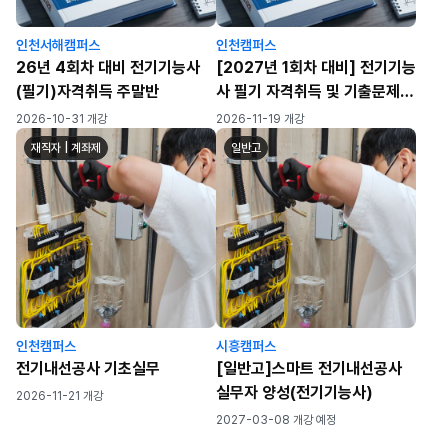
인천서해캠퍼스
인천캠퍼스
26년 4회차 대비 전기기능사
[2027년 1회차 대비] 전기기능
(필기)자격취득 주말반
사 필기 자격취득 및 기출문제
풀이반(월~금) (82h)
2026-10-31 개강
2026-11-19 개강
재직자 | 계좌제
일반고
인천캠퍼스
시흥캠퍼스
전기내선공사 기초실무
[일반고]스마트 전기내선공사
실무자 양성(전기기능사)
2026-11-21 개강
2027-03-08 개강 예정