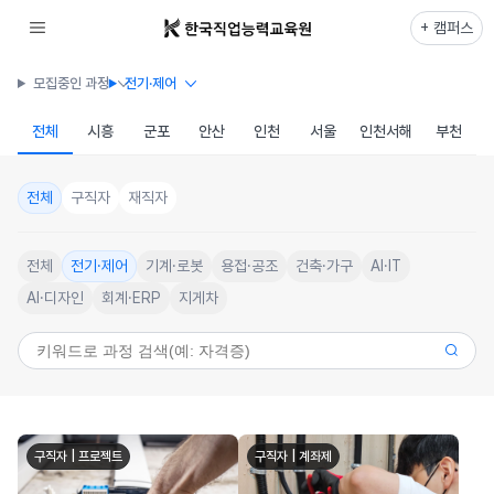
+ 캠퍼스
모집중인 과정
전기·제어
전체
시흥
군포
안산
인천
서울
인천서해
부천
전체
구직자
재직자
전체
전기·제어
기계·로봇
용접·공조
건축·가구
AI·IT
AI·디자인
회계·ERP
지게차
구직자 | 프로젝트
구직자 | 계좌제