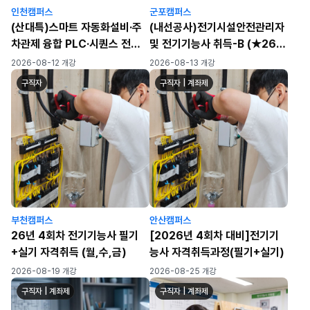
인천캠퍼스
군포캠퍼스
(산대특)스마트 자동화설비·주
(내선공사)전기시설안전관리자
차관제 융합 PLC·시퀀스 전기
및 전기기능사 취득-B (★26년
자동제어 실무자 양성과정(육
4회차 필기/실기 대비)
2026-08-12 개강
2026-08-13 개강
성/일반)
구직자
구직자 | 계좌제
부천캠퍼스
안산캠퍼스
26년 4회차 전기기능사 필기
[2026년 4회차 대비]전기기
+실기 자격취득 (월,수,금)
능사 자격취득과정(필기+실기)
2026-08-19 개강
2026-08-25 개강
구직자 | 계좌제
구직자 | 계좌제