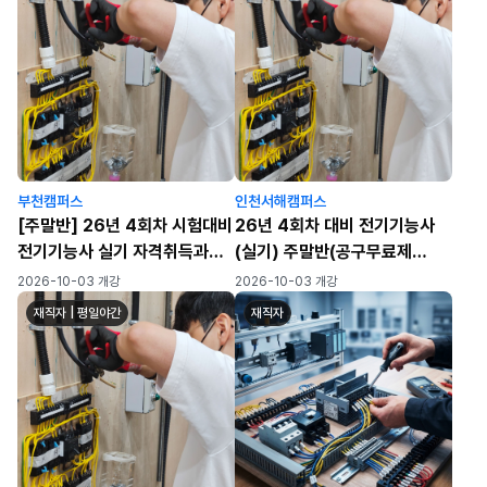
부천캠퍼스
인천서해캠퍼스
[주말반] 26년 4회차 시험대비
26년 4회차 대비 전기기능사
전기기능사 실기 자격취득과정
(실기) 주말반(공구무료제
[공구무료제공]
공)_7회차
2026-10-03 개강
2026-10-03 개강
재직자 | 평일야간
재직자