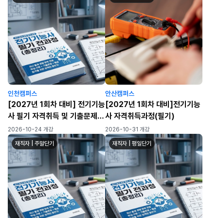
인천캠퍼스
안산캠퍼스
[2027년 1회차 대비] 전기기능
[2027년 1회차 대비]전기기능
사 필기 자격취득 및 기출문제
사 자격취득과정(필기)
풀이반
2026-10-24 개강
2026-10-31 개강
재직자 | 주말단기
재직자 | 평일단기