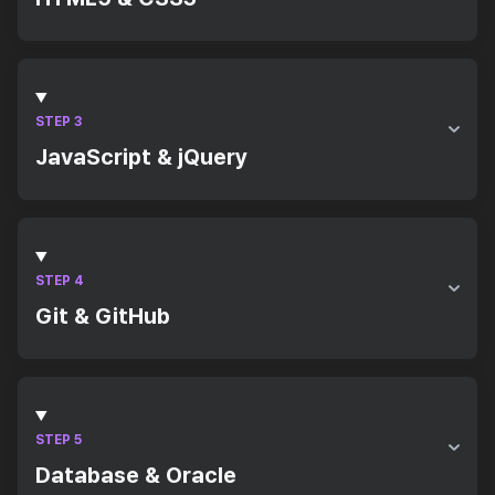
HTML5
CSS3
STEP 3
JavaScript & jQuery
JavaScript
jQuery
STEP 4
Git & GitHub
기본 명령어
버전 관리, .gitignore 관리
협업 워크플로우
STEP 5
Database & Oracle