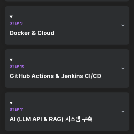
Request/Response 웹 기초
Servlet / JSP / EL&JSTL
Spring MVC / DI / AOP
STEP 9
Docker & Cloud
Docker 기본 명령어
클라우드 서버구축과 도커 컨테이너
Google Cloud Storage(GCS) 활용
STEP 10
GitHub Actions & Jenkins CI/CD
파이프라인 구성
배포 / 테스트 자동화
STEP 11
AI (LLM API & RAG) 시스템 구축
LLM API 활용 및 연동실습