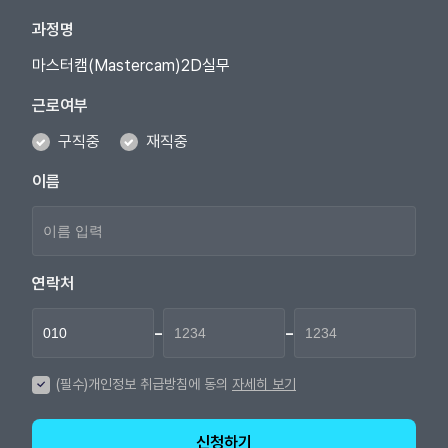
과정명
마스터캠(Mastercam)2D실무
근로여부
구직중
재직중
이름
연락처
-
-
(필수)개인정보 취급방침에 동의
자세히 보기
신청하기