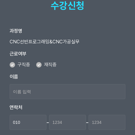
수강신청
과정명
CNC선반프로그래밍&CNC가공실무
근로여부
구직중
재직중
이름
연락처
-
-