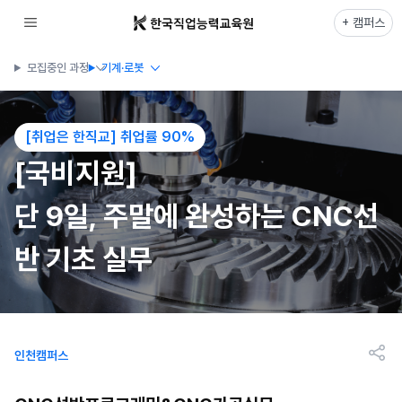
+ 캠퍼스
모집중인 과정
기계·로봇
[취업은 한직교] 취업률 90%
[국비지원]
단 9일, 주말에 완성하는 CNC선
반 기초 실무
인천캠퍼스