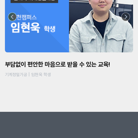
부담없이 편안한 마음으로 받을 수 있는 교육!
겁
을
기계정밀가공 | 임현욱 학생
정