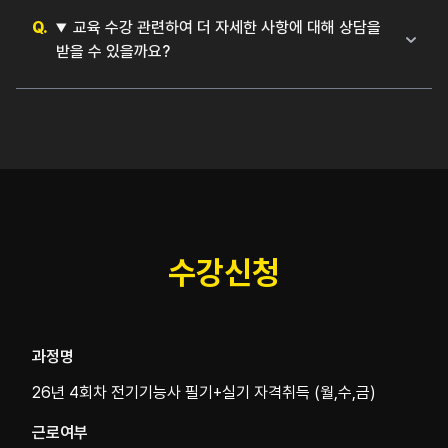
플러스센테에서 내일배움카드를 신청 발급하면 국비지원
혜택을 받을 수 있습니다.
교육 수강 관련하여 더 자세한 사항에 대해 상담을
받을 수 있을까요?
한국전기기술학원 블로그에서 내일배움카드 신청방법 자
한국전기기술학원 중동점
세하게 작성하였습니다. 아래 링크를 통해 확인 하시기 바
- 전화 : 032-611-6878
랍니다.
- 주소 : 경기도 부천시 원미구 중동로 85번길 7, 4층
(https://blog.naver.com/bucheon_elec/224127434174)
수강신청
과정명
26년 4회차 전기기능사 필기+실기 자격취득 (월,수,금)
근로여부