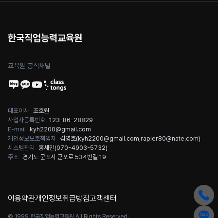
한국직업능력교육원
교육원 공식채널
대표이사
조호원
사업자등록번호
123-86-28829
E-mail
kyh2200@gmail.com
개인정보보호책임자
김영호(
kyh2200@gmail.com
,
rapier80@nate.com
)
시스템관리
홍세민(
070-4903-5732
)
주소
경기도 군포시 군포로 534번길 19
이용약관
개인정보취급방침
고객센터
© 1999 한국직업능력교육원 All Rights Reserved.