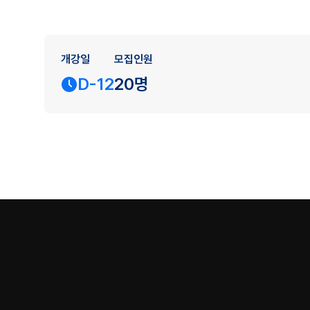
개강일
모집인원
D-12
20명