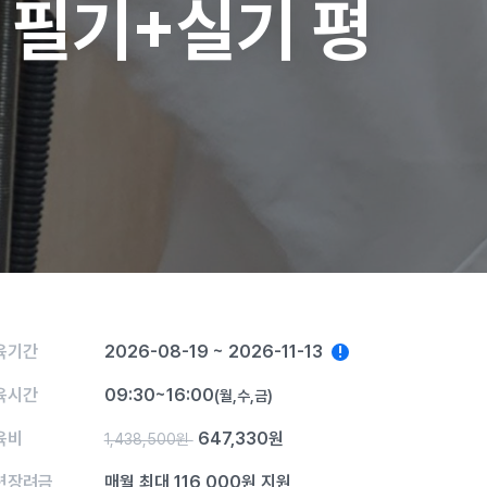
 필기+실기 평
육기간
2026-08-19 ~ 2026-11-13
!
육시간
09:30~16:00
(월,수,금)
육비
647,330원
1,438,500원
련장려금
매월 최대 116,000원 지원