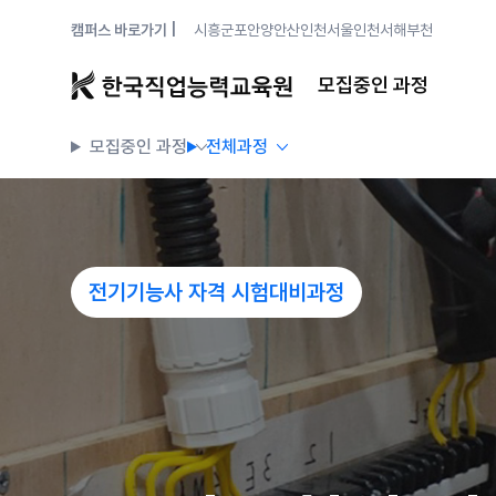
캠퍼스 바로가기 |
시흥
군포안양
안산
인천
서울
인천서해
부천
모집중인 과정
모집중인 과정
전체과정
전기기능사 자격 시험대비과정