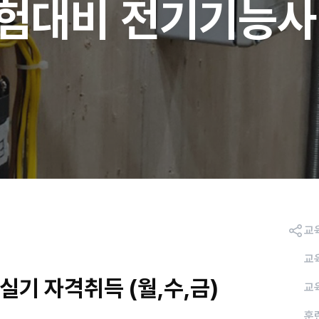
시험대비 전기기능사
교
교
실기 자격취득 (월,수,금)
교
훈